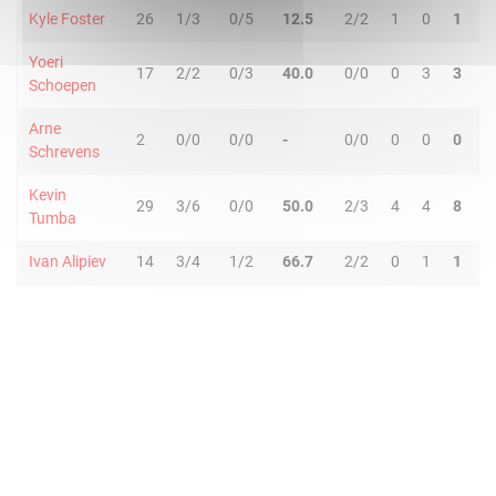
Kyle Foster
26
1/3
0/5
12.5
2/2
1
0
1
Yoeri
17
2/2
0/3
40.0
0/0
0
3
3
Schoepen
Arne
2
0/0
0/0
-
0/0
0
0
0
Schrevens
Kevin
29
3/6
0/0
50.0
2/3
4
4
8
Tumba
Ivan Alipiev
14
3/4
1/2
66.7
2/2
0
1
1