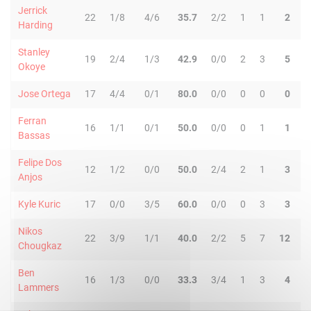
Jerrick
22
1/8
4/6
35.7
2/2
1
1
2
3
Harding
Stanley
19
2/4
1/3
42.9
0/0
2
3
5
2
Okoye
Jose Ortega
17
4/4
0/1
80.0
0/0
0
0
0
1
Ferran
16
1/1
0/1
50.0
0/0
0
1
1
3
Bassas
Felipe Dos
12
1/2
0/0
50.0
2/4
2
1
3
1
Anjos
Kyle Kuric
17
0/0
3/5
60.0
0/0
0
3
3
1
Nikos
22
3/9
1/1
40.0
2/2
5
7
12
1
Chougkaz
Ben
16
1/3
0/0
33.3
3/4
1
3
4
0
Lammers