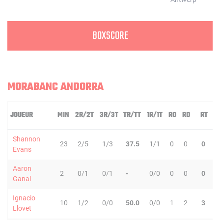
BOXSCORE
MORABANC ANDORRA
JOUEUR
MIN
2R/2T
3R/3T
TR/TT
1R/1T
RO
RD
RT
P
Shannon
23
2/5
1/3
37.5
1/1
0
0
0
7
Evans
Aaron
2
0/1
0/1
-
0/0
0
0
0
0
Ganal
Ignacio
10
1/2
0/0
50.0
0/0
1
2
3
2
Llovet