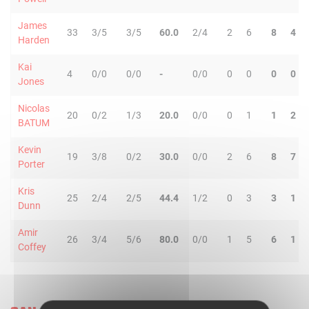
James
33
3/5
3/5
60.0
2/4
2
6
8
4
Harden
Kai
4
0/0
0/0
-
0/0
0
0
0
0
Jones
Nicolas
20
0/2
1/3
20.0
0/0
0
1
1
2
BATUM
Kevin
19
3/8
0/2
30.0
0/0
2
6
8
7
Porter
Kris
25
2/4
2/5
44.4
1/2
0
3
3
1
Dunn
Amir
26
3/4
5/6
80.0
0/0
1
5
6
1
Coffey