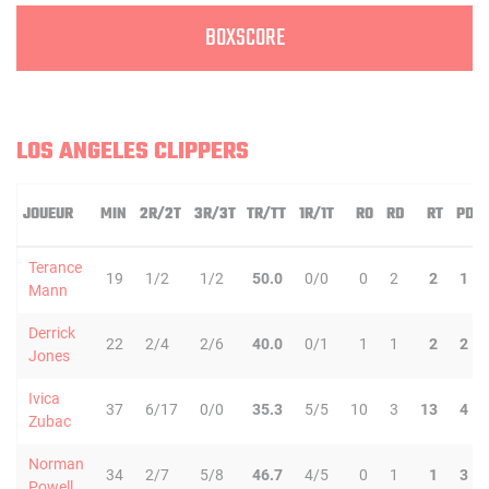
BOXSCORE
LOS ANGELES CLIPPERS
JOUEUR
MIN
2R/2T
3R/3T
TR/TT
1R/1T
RO
RD
RT
PD
Terance
19
1/2
1/2
50.0
0/0
0
2
2
1
Mann
Derrick
22
2/4
2/6
40.0
0/1
1
1
2
2
Jones
Ivica
37
6/17
0/0
35.3
5/5
10
3
13
4
Zubac
Norman
34
2/7
5/8
46.7
4/5
0
1
1
3
Powell