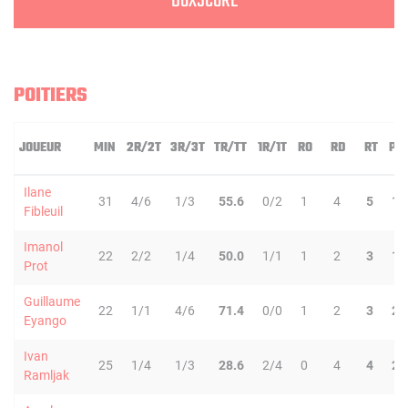
BOXSCORE
POITIERS
JOUEUR
MIN
2R/2T
3R/3T
TR/TT
1R/1T
RO
RD
RT
PD
Ilane
31
4/6
1/3
55.6
0/2
1
4
5
1
Fibleuil
Imanol
22
2/2
1/4
50.0
1/1
1
2
3
1
Prot
Guillaume
22
1/1
4/6
71.4
0/0
1
2
3
2
Eyango
Ivan
25
1/4
1/3
28.6
2/4
0
4
4
2
Ramljak