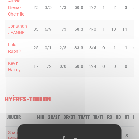
Aurele
Brena-
25
3/5
1/3
50.0
2/2
1
2
3
8
Chemille
Jonathan
33
6/9
1/3
58.3
4/8
1
10
11
1
JEANNE
Luka
25
0/1
2/5
33.3
3/4
0
1
1
6
Rupnik
Kevin
17
1/2
0/0
50.0
2/4
0
0
0
1
Harley
HYÈRES-TOULON
JOUEUR
MIN
2R/2T
3R/3T
TR/TT
1R/1T
RO
RD
RT
PD
Shaun
25
7/10
0/2
58.3
5/7
4
4
8
1