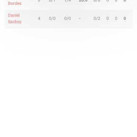
8
0/1
1/4
20.0
0/0
0
0
0
0
Bordes
Daniel
4
0/0
0/0
-
0/2
0
0
0
1
Sackey