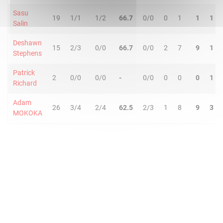
Sasu
19
1/1
1/2
66.7
0/0
0
1
1
1
Salin
Deshawn
15
2/3
0/0
66.7
0/0
2
7
9
1
Stephens
Patrick
2
0/0
0/0
-
0/0
0
0
0
1
Richard
Adam
26
3/4
2/4
62.5
2/3
1
8
9
3
MOKOKA