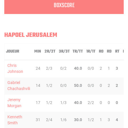
BOXSCORE
HAPOEL JERUSALEM
JOUEUR
MIN
2R/2T
3R/3T
TR/TT
1R/1T
RO
RD
RT
PD
Chris
24
2/3
0/2
40.0
0/0
2
1
3
1
Johnson
Gabriel
14
1/2
0/0
50.0
0/0
0
2
2
0
Chachashvili
Jeremy
17
1/2
1/3
40.0
2/2
0
0
0
1
Morgan
Kenneth
31
2/4
1/6
30.0
1/2
1
3
4
6
Smith