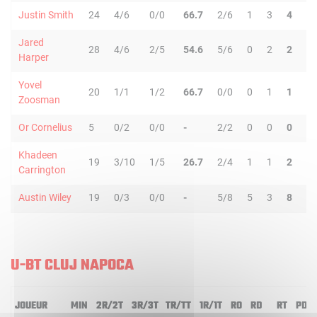
Justin Smith
24
4/6
0/0
66.7
2/6
1
3
4
0
Jared
28
4/6
2/5
54.6
5/6
0
2
2
1
Harper
Yovel
20
1/1
1/2
66.7
0/0
0
1
1
1
Zoosman
Or Cornelius
5
0/2
0/0
-
2/2
0
0
0
0
Khadeen
19
3/10
1/5
26.7
2/4
1
1
2
1
Carrington
Austin Wiley
19
0/3
0/0
-
5/8
5
3
8
1
U-BT CLUJ NAPOCA
JOUEUR
MIN
2R/2T
3R/3T
TR/TT
1R/1T
RO
RD
RT
PD