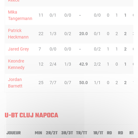
Reece
Mika
11
0/1
0/0
-
0/0
0
1
1
0
Tangermann
Patrick
22
1/3
0/2
20.0
0/1
0
2
2
3
Heckmann
Jared Grey
7
0/0
0/0
-
0/2
1
1
2
0
Keondre
12
2/4
1/3
42.9
2/2
1
0
1
0
Kennedy
Jordan
25
7/7
0/7
50.0
1/1
0
2
2
1
Barnett
U-BT CLUJ NAPOCA
JOUEUR
MIN
2R/2T
3R/3T
TR/TT
1R/1T
RO
RD
RT