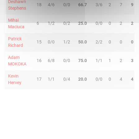
Deshawn
18
4/6
0/0
66.7
3/6
2
7
9
Stephens
Mihai
6
1/2
0/2
25.0
0/0
0
2
2
Maciuca
Patrick
15
0/0
1/2
50.0
2/2
0
0
0
Richard
Adam
16
6/8
0/0
75.0
1/1
1
2
3
MOKOKA
Kevin
17
1/1
0/4
20.0
0/0
0
4
4
Hervey