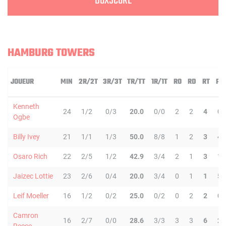
BOXSCORE
HAMBURG TOWERS
JOUEUR
MIN
2R/2T
3R/3T
TR/TT
1R/1T
RO
RD
RT
PD
Kenneth
24
1/2
0/3
20.0
0/0
2
2
4
0
Ogbe
Billy Ivey
21
1/1
1/3
50.0
8/8
1
2
3
4
Osaro Rich
22
2/5
1/2
42.9
3/4
2
1
3
1
Jaizec Lottie
23
2/6
0/4
20.0
3/4
0
1
1
5
Leif Moeller
16
1/2
0/2
25.0
0/2
0
2
2
0
Camron
16
2/7
0/0
28.6
3/3
3
3
6
2