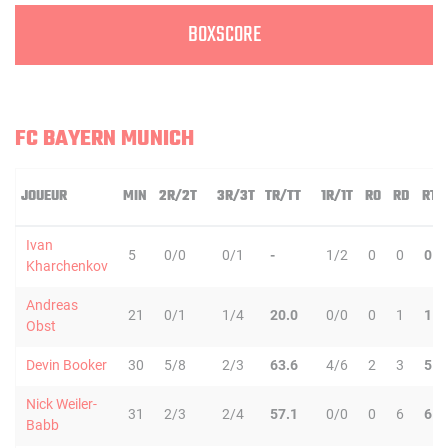
BOXSCORE
FC BAYERN MUNICH
JOUEUR
MIN
2R/2T
3R/3T
TR/TT
1R/1T
RO
RD
RT
Ivan
5
0/0
0/1
-
1/2
0
0
0
Kharchenkov
Andreas
21
0/1
1/4
20.0
0/0
0
1
1
Obst
Devin Booker
30
5/8
2/3
63.6
4/6
2
3
5
Nick Weiler-
31
2/3
2/4
57.1
0/0
0
6
6
Babb