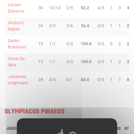
Carsen
36
10/14
2/9
52.2
4/5
1
3
4
Edwards
Shabazz
26
2/5
2/6
36.4
0/0
1
1
2
Napier
Danko
10
1/1
0/0
100.0
0/0
0
2
2
Brankovic
Oscar Da
13
1/1
0/0
100.0
0/0
1
2
3
Silva
Johannes
28
3/4
0/1
60.0
0/0
1
7
8
Voigtmann
OLYMPIACOS PIRAEUS
JOUEUR
MIN
2R/2T
3R/3T
TR/TT
1R/1T
RO
RD
RT