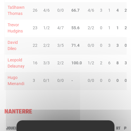
TaShawn
26
4/6
0/0
66.7
4/6
3
1
4
2
Thomas
Trevor
23
1/2
4/7
55.6
2/2
0
1
1
2
Hudgins
David
22
2/2
3/5
71.4
0/0
0
3
3
0
Dileo
Leopold
16
3/3
2/2
100.0
1/2
2
6
8
3
Delaunay
Hugo
3
0/1
0/0
-
0/0
0
0
0
0
Mienandi
NANTERRE
JOUEUR
MIN
2R/2T
3R/3T
TR/TT
1R/1T
RO
RD
RT
PD