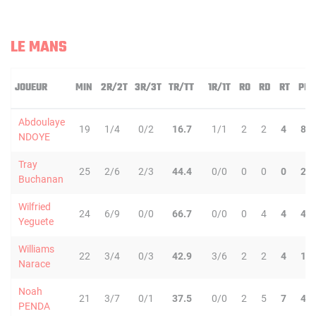
LE MANS
JOUEUR
MIN
2R/2T
3R/3T
TR/TT
1R/1T
RO
RD
RT
PD
Abdoulaye
19
1/4
0/2
16.7
1/1
2
2
4
8
NDOYE
Tray
25
2/6
2/3
44.4
0/0
0
0
0
2
Buchanan
Wilfried
24
6/9
0/0
66.7
0/0
0
4
4
4
Yeguete
Williams
22
3/4
0/3
42.9
3/6
2
2
4
1
Narace
Noah
21
3/7
0/1
37.5
0/0
2
5
7
4
PENDA