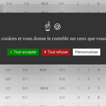
6/8
1/5
53.9
7/9
2
1
3
3/7
2/2
55.6
2/4
0
1
1
es cookies et vous donne le contrôle sur ceux que vous
2R/2T
3R/3T
TR/TT
1R/1T
RO
RD
RT
Tout accepter
Tout refuser
Personnaliser
2/4
0/3
28.6
3/3
0
3
3
3/6
3/4
60.0
0/3
1
1
2
0/0
0/1
-
0/0
1
0
1
2/2
0/0
100.0
0/0
1
0
1
0/1
0/1
-
0/0
0
0
0