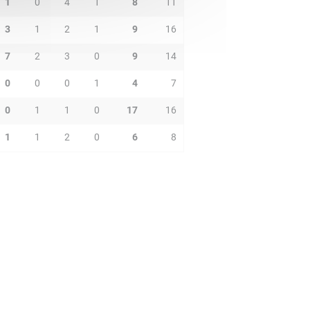
1
0
4
1
8
11
3
1
2
1
9
16
7
2
3
0
9
14
0
0
0
1
4
7
0
1
1
0
17
16
1
1
2
0
6
8