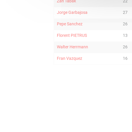
Zan Tabak
22
Jorge Garbajosa
27
Pepe Sanchez
26
Florent PIETRUS
13
Walter Herrmann
26
Fran Vazquez
16