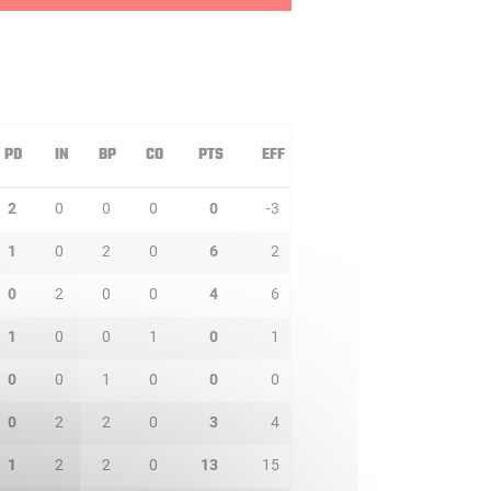
PD
IN
BP
CO
PTS
EFF
2
0
0
0
0
-3
1
0
2
0
6
2
0
2
0
0
4
6
1
0
0
1
0
1
0
0
1
0
0
0
0
2
2
0
3
4
1
2
2
0
13
15