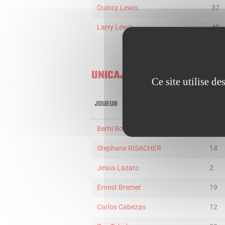
Quincy Lewis
37
Larry Lewis
40
UNICAJA MALAGA
Ce site utilise d
JOUEUR
MIN
Berni Rodriguez
23
Stephane RISACHER
14
Jesus Lazaro
2
Ernest Bremer
19
Carlos Cabezas
12