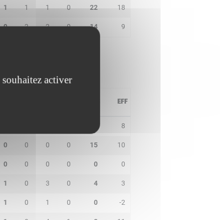
1
1
1
0
22
18
0
2
2
0
14
9
 souhaitez activer
PD
IN
BP
CO
PTS
EFF
3
0
0
0
7
8
0
0
0
0
15
10
0
0
0
0
0
0
1
0
3
0
4
3
1
0
1
0
0
-2