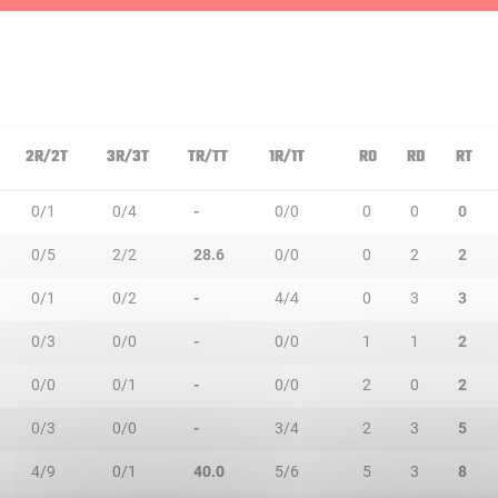
2R/2T
3R/3T
TR/TT
1R/1T
RO
RD
RT
0/1
0/4
-
0/0
0
0
0
0/5
2/2
28.6
0/0
0
2
2
0/1
0/2
-
4/4
0
3
3
0/3
0/0
-
0/0
1
1
2
0/0
0/1
-
0/0
2
0
2
0/3
0/0
-
3/4
2
3
5
4/9
0/1
40.0
5/6
5
3
8