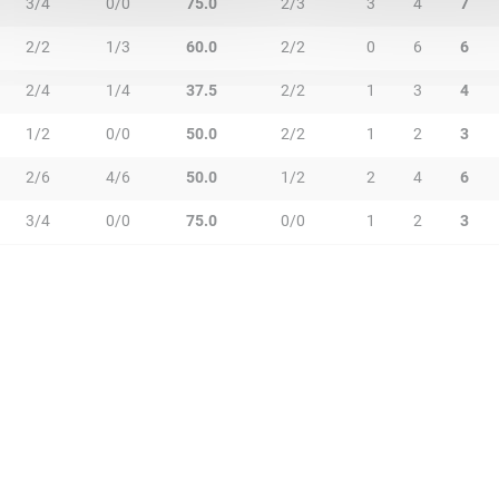
3/4
0/0
75.0
2/3
3
4
7
2/2
1/3
60.0
2/2
0
6
6
2/4
1/4
37.5
2/2
1
3
4
1/2
0/0
50.0
2/2
1
2
3
2/6
4/6
50.0
1/2
2
4
6
3/4
0/0
75.0
0/0
1
2
3