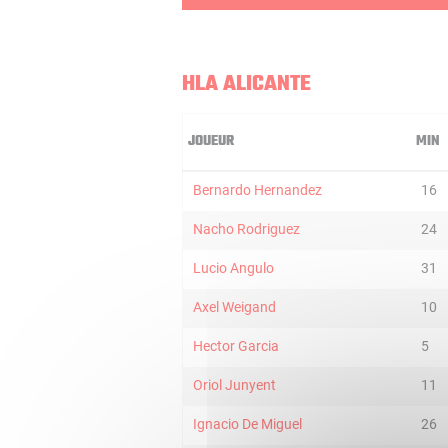
HLA ALICANTE
JOUEUR
MIN
Bernardo Hernandez
16
Nacho Rodriguez
24
Lucio Angulo
31
Axel Weigand
10
Hector Garcia
5
Oriol Junyent
11
Ignacio De Miguel
26