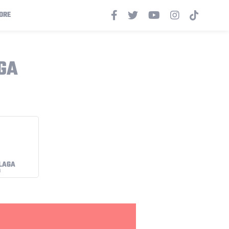
ORE
GA
LAGA