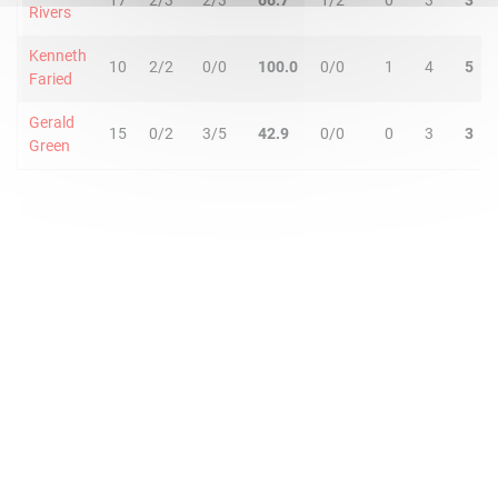
17
2/3
2/3
66.7
1/2
0
3
3
Rivers
Kenneth
10
2/2
0/0
100.0
0/0
1
4
5
Faried
Gerald
15
0/2
3/5
42.9
0/0
0
3
3
Green