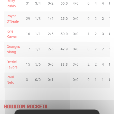
Ricky
31
3/4
0/2
50.0
4/6
0
4
4
6
Rubio
Royce
29
1/3
1/5
25.0
0/0
0
2
2
1
O'Neale
Kyle
16
1/1
2/5
50.0
0/0
1
2
3
0
Korver
Georges
17
1/1
2/6
42.9
0/0
0
7
7
1
Niang
Derrick
15
5/6
0/0
83.3
3/6
2
2
4
0
Favors
Raul
3
0/0
0/1
-
0/0
0
1
1
0
Neto
HOUSTON ROCKETS