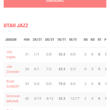
BOXSCORE
UTAH JAZZ
JOUEUR
MIN
2R/2T
3R/3T
TR/TT
1R/1T
RO
RD
RT
PD
Joe
31
1/1
2/8
33.3
0/0
0
8
8
5
Ingles
Jae
24
0/1
1/2
33.3
2/3
0
5
5
2
Crowder
Rudy
33
3/4
0/0
75.0
4/6
2
6
8
1
GOBERT
Donovan
42
5/15
4/12
33.3
12/17
2
4
6
5
Mitchell