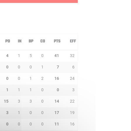
PD
IN
BP
CO
PTS
EFF
4
1
5
0
41
32
0
0
0
1
7
6
0
0
1
2
16
24
1
1
1
0
0
3
15
3
3
0
14
22
3
1
0
0
17
19
0
0
0
0
11
16