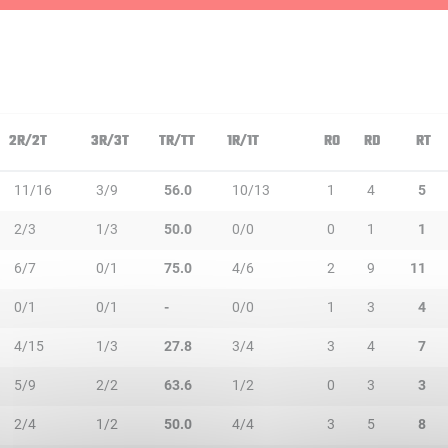
2R/2T
3R/3T
TR/TT
1R/1T
RO
RD
RT
11/16
3/9
56.0
10/13
1
4
5
2/3
1/3
50.0
0/0
0
1
1
6/7
0/1
75.0
4/6
2
9
11
0/1
0/1
-
0/0
1
3
4
4/15
1/3
27.8
3/4
3
4
7
5/9
2/2
63.6
1/2
0
3
3
2/4
1/2
50.0
4/4
3
5
8