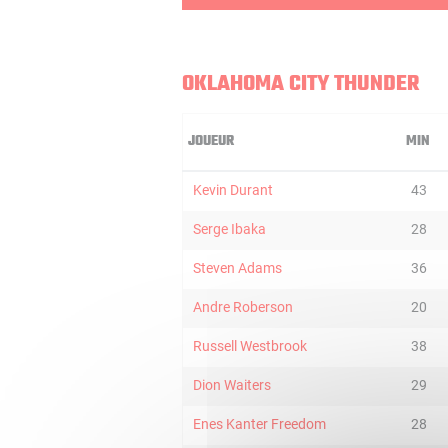
OKLAHOMA CITY THUNDER
JOUEUR
MIN
Kevin Durant
43
Serge Ibaka
28
Steven Adams
36
Andre Roberson
20
Russell Westbrook
38
Dion Waiters
29
Enes Kanter Freedom
28