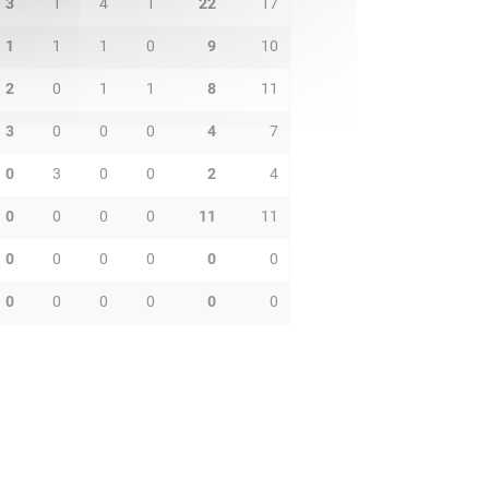
3
1
4
1
22
17
1
1
1
0
9
10
2
0
1
1
8
11
3
0
0
0
4
7
0
3
0
0
2
4
0
0
0
0
11
11
0
0
0
0
0
0
0
0
0
0
0
0