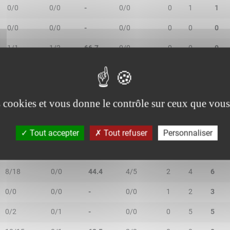
0/0
0/0
-
0/0
0
1
1
0/0
0/0
-
0/0
0
0
0
1/1
1/2
66.7
0/0
0
0
0
es cookies et vous donne le contrôle sur ceux que vous
2R/2T
3R/3T
TR/TT
1R/1T
RO
RD
RT
Tout accepter
Tout refuser
Personnaliser
7/15
0/4
36.8
7/7
2
4
6
8/18
0/0
44.4
4/5
2
4
6
0/0
0/0
-
0/0
1
2
3
0/2
0/1
-
0/0
0
5
5