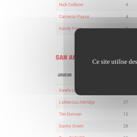
Nick Collison
4
Cameron Payne
4
Randy Foye
9
SAN ANTONIO SPURS
Ce site utilise d
JOUEUR
MIN
Kawhi Leonard
40
LaMarcus Aldridge
37
Tim Duncan
12
Danny Green
28