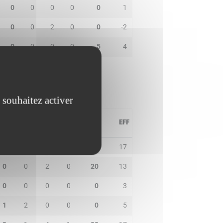
0
0
0
0
0
1
0
0
2
0
0
-2
0
0
0
0
5
4
 souhaitez activer
PD
IN
BP
CO
PTS
EFF
2
4
4
0
21
17
0
0
2
0
20
13
0
0
0
0
0
3
1
2
0
0
0
5