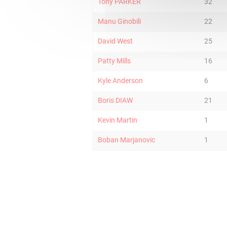
Tony PARKER
32
Manu Ginobili
22
David West
25
Patty Mills
16
Kyle Anderson
6
Boris DIAW
21
Kevin Martin
1
Boban Marjanovic
1