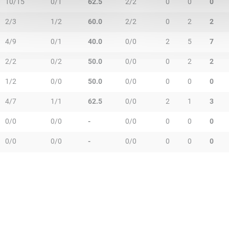
10/15
0/1
62.5
2/2
0
0
0
2/3
1/2
60.0
2/2
0
2
2
4/9
0/1
40.0
0/0
2
5
7
2/2
0/2
50.0
0/0
0
2
2
1/2
0/0
50.0
0/0
0
0
0
4/7
1/1
62.5
0/0
2
1
3
0/0
0/0
-
0/0
0
0
0
0/0
0/0
-
0/0
0
0
0