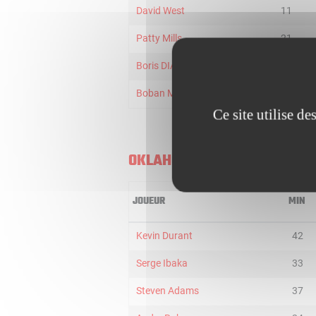
David West
11
Patty Mills
21
Boris DIAW
8
Boban Marjanovic
3
Ce site utilise d
OKLAHOMA CITY THUNDER
JOUEUR
MIN
Kevin Durant
42
Serge Ibaka
33
Steven Adams
37