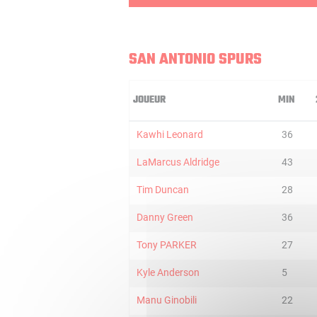
SAN ANTONIO SPURS
JOUEUR
MIN
Kawhi Leonard
36
LaMarcus Aldridge
43
Tim Duncan
28
Danny Green
36
Tony PARKER
27
Kyle Anderson
5
Manu Ginobili
22