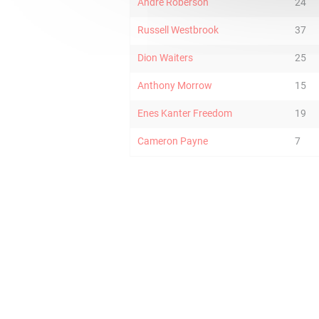
Andre Roberson
24
Russell Westbrook
37
Dion Waiters
25
Anthony Morrow
15
Enes Kanter Freedom
19
Cameron Payne
7