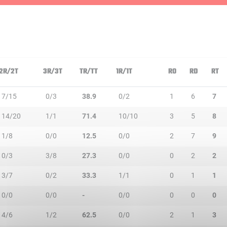
2R/2T
3R/3T
TR/TT
1R/1T
RO
RD
RT
7/15
0/3
38.9
0/2
1
6
7
14/20
1/1
71.4
10/10
3
5
8
1/8
0/0
12.5
0/0
2
7
9
0/3
3/8
27.3
0/0
0
2
2
3/7
0/2
33.3
1/1
0
1
1
0/0
0/0
-
0/0
0
0
0
4/6
1/2
62.5
0/0
2
1
3