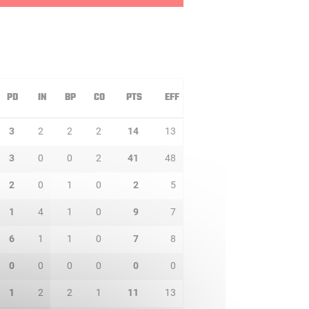
PD
IN
BP
CO
PTS
EFF
3
2
2
2
14
13
3
0
0
2
41
48
2
0
1
0
2
5
1
4
1
0
9
7
6
1
1
0
7
8
0
0
0
0
0
0
1
2
2
1
11
13