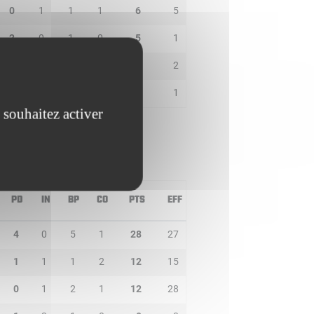
0
1
1
1
6
5
2
0
1
0
5
1
1
0
0
0
2
2
0
0
1
0
0
1
 souhaitez activer
PD
IN
BP
CO
PTS
EFF
4
0
5
1
28
27
1
1
1
2
12
15
0
1
2
1
12
28