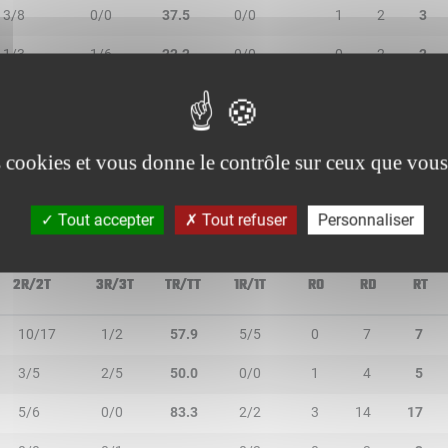
3/8
0/0
37.5
0/0
1
2
3
1/3
1/6
22.2
0/0
0
2
2
1/1
0/1
50.0
0/0
0
0
0
0/0
0/0
-
0/0
0
2
2
es cookies et vous donne le contrôle sur ceux que vous
Tout accepter
Tout refuser
Personnaliser
2R/2T
3R/3T
TR/TT
1R/1T
RO
RD
RT
10/17
1/2
57.9
5/5
0
7
7
3/5
2/5
50.0
0/0
1
4
5
5/6
0/0
83.3
2/2
3
14
17