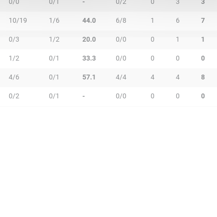
0/0
0/1
-
0/2
0
3
3
10/19
1/6
44.0
6/8
1
6
7
0/3
1/2
20.0
0/0
0
1
1
1/2
0/1
33.3
0/0
0
0
0
4/6
0/1
57.1
4/4
4
4
8
0/2
0/1
-
0/0
0
0
0