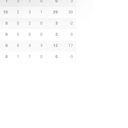
1
3
1
0
0
3
10
2
3
1
29
30
0
0
2
0
3
-2
0
0
0
0
2
0
0
0
3
3
12
17
0
1
1
0
0
-3