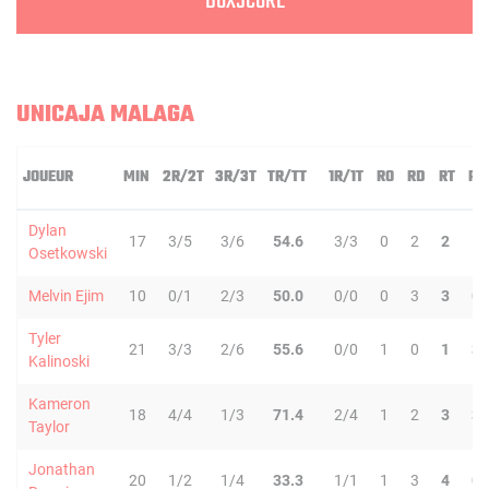
BOXSCORE
UNICAJA MALAGA
JOUEUR
MIN
2R/2T
3R/3T
TR/TT
1R/1T
RO
RD
RT
PD
Dylan
17
3/5
3/6
54.6
3/3
0
2
2
1
Osetkowski
Melvin Ejim
10
0/1
2/3
50.0
0/0
0
3
3
0
Tyler
21
3/3
2/6
55.6
0/0
1
0
1
3
Kalinoski
Kameron
18
4/4
1/3
71.4
2/4
1
2
3
3
Taylor
Jonathan
20
1/2
1/4
33.3
1/1
1
3
4
0