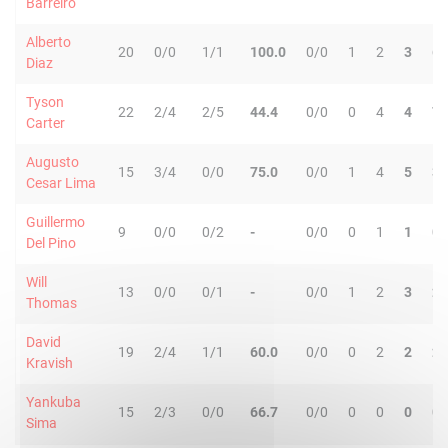
Barreiro
Alberto
20
0/0
1/1
100.0
0/0
1
2
3
6
Diaz
Tyson
22
2/4
2/5
44.4
0/0
0
4
4
7
Carter
Augusto
15
3/4
0/0
75.0
0/0
1
4
5
3
Cesar Lima
Guillermo
9
0/0
0/2
-
0/0
0
1
1
0
Del Pino
Will
13
0/0
0/1
-
0/0
1
2
3
2
Thomas
David
19
2/4
1/1
60.0
0/0
0
2
2
2
Kravish
Yankuba
15
2/3
0/0
66.7
0/0
0
0
0
0
Sima