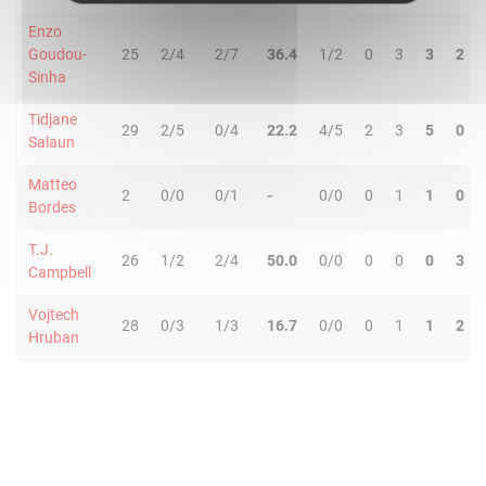
Enzo
Goudou-
25
2/4
2/7
36.4
1/2
0
3
3
2
Sinha
Tidjane
29
2/5
0/4
22.2
4/5
2
3
5
0
Salaun
Matteo
2
0/0
0/1
-
0/0
0
1
1
0
Bordes
T.J.
26
1/2
2/4
50.0
0/0
0
0
0
3
Campbell
Vojtech
28
0/3
1/3
16.7
0/0
0
1
1
2
Hruban