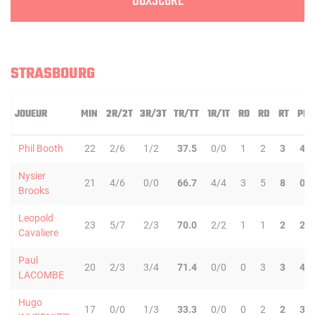
BOXSCORE
STRASBOURG
JOUEUR
MIN
2R/2T
3R/3T
TR/TT
1R/1T
RO
RD
RT
PD
Phil Booth
22
2/6
1/2
37.5
0/0
1
2
3
4
Nysier
21
4/6
0/0
66.7
4/4
3
5
8
0
Brooks
Leopold
23
5/7
2/3
70.0
2/2
1
1
2
2
Cavaliere
Paul
20
2/3
3/4
71.4
0/0
0
3
3
4
LACOMBE
Hugo
17
0/0
1/3
33.3
0/0
0
2
2
3