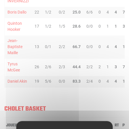
INVERNIZZI
Boris Dallo
22
1/2
0/2
25.0
6/6
0
4
4
7
Quinton
17
1/2
1/5
28.6
0/0
0
1
1
3
Hooker
Jean-
Baptiste
13
0/1
2/2
66.7
0/0
0
4
4
1
Maille
Tyrus
26
2/6
2/3
44.4
2/2
2
1
3
7
McGee
Daniel Akin
19
5/6
0/0
83.3
2/4
0
4
4
1
CHOLET BASKET
JOUEUR
MIN
2R/2T
3R/3T
TR/TT
1R/1T
RO
RD
RT
PD