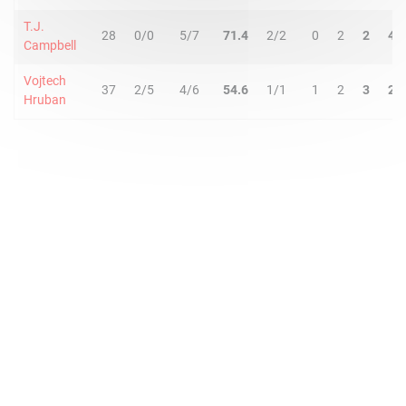
T.J.
28
0/0
5/7
71.4
2/2
0
2
2
4
Campbell
Vojtech
37
2/5
4/6
54.6
1/1
1
2
3
2
Hruban