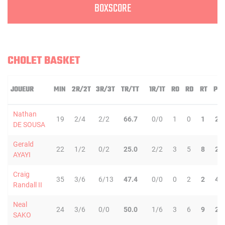
BOXSCORE
CHOLET BASKET
JOUEUR
MIN
2R/2T
3R/3T
TR/TT
1R/1T
RO
RD
RT
PD
Nathan
19
2/4
2/2
66.7
0/0
1
0
1
2
DE SOUSA
Gerald
22
1/2
0/2
25.0
2/2
3
5
8
2
AYAYI
Craig
35
3/6
6/13
47.4
0/0
0
2
2
4
Randall II
Neal
24
3/6
0/0
50.0
1/6
3
6
9
2
SAKO