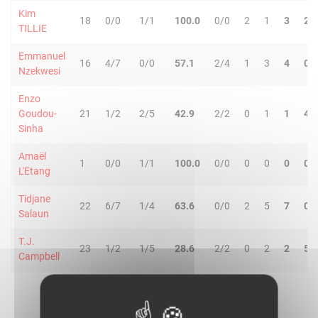
Kim
18
0/0
1/1
100.0
0/0
2
1
3
2
TILLIE
Emmanuel
16
4/7
0/0
57.1
2/4
1
3
4
0
Nzekwesi
Enzo
Goudou-
21
1/2
2/5
42.9
2/2
0
1
1
4
Sinha
Amaël
1
0/0
1/1
100.0
0/0
0
0
0
0
L'Etang
Tidjane
22
6/7
1/4
63.6
0/0
2
5
7
0
Salaun
T.J.
23
1/2
1/5
28.6
2/2
0
2
2
5
Campbell