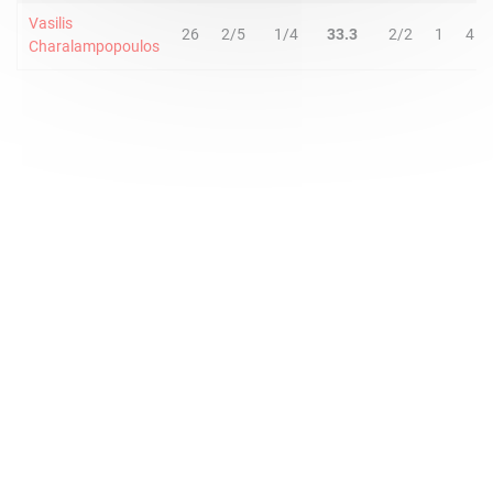
Vasilis
26
2/5
1/4
33.3
2/2
1
4
Charalampopoulos