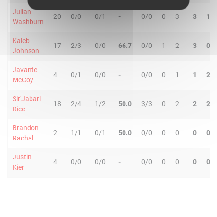
Julian
20
0/0
0/1
-
0/0
0
3
3
1
Washburn
Kaleb
17
2/3
0/0
66.7
0/0
1
2
3
0
Johnson
Javante
4
0/1
0/0
-
0/0
0
1
1
2
McCoy
Sir'Jabari
18
2/4
1/2
50.0
3/3
0
2
2
2
Rice
Brandon
2
1/1
0/1
50.0
0/0
0
0
0
0
Rachal
Justin
4
0/0
0/0
-
0/0
0
0
0
0
Kier