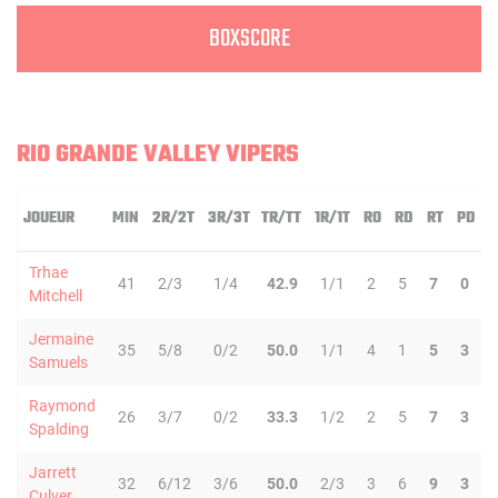
BOXSCORE
RIO GRANDE VALLEY VIPERS
JOUEUR
MIN
2R/2T
3R/3T
TR/TT
1R/1T
RO
RD
RT
PD
Trhae
41
2/3
1/4
42.9
1/1
2
5
7
0
Mitchell
Jermaine
35
5/8
0/2
50.0
1/1
4
1
5
3
Samuels
Raymond
26
3/7
0/2
33.3
1/2
2
5
7
3
Spalding
Jarrett
32
6/12
3/6
50.0
2/3
3
6
9
3
Culver