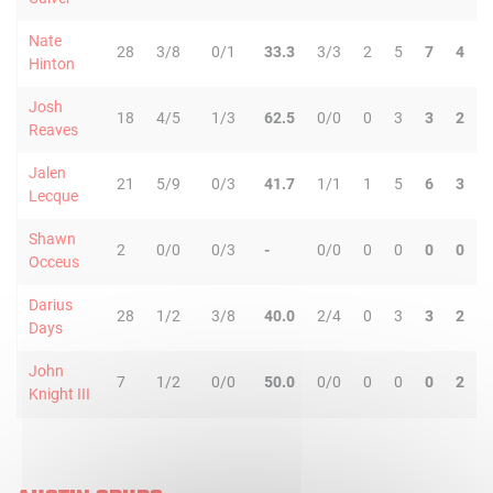
Nate
28
3/8
0/1
33.3
3/3
2
5
7
4
Hinton
Josh
18
4/5
1/3
62.5
0/0
0
3
3
2
Reaves
Jalen
21
5/9
0/3
41.7
1/1
1
5
6
3
Lecque
Shawn
2
0/0
0/3
-
0/0
0
0
0
0
Occeus
Darius
28
1/2
3/8
40.0
2/4
0
3
3
2
Days
John
7
1/2
0/0
50.0
0/0
0
0
0
2
Knight III