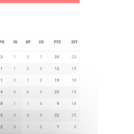
PD
IN
BP
CO
PTS
EFF
3
1
3
1
20
23
1
1
0
0
12
15
1
0
1
0
19
18
4
0
6
0
22
19
8
1
1
4
9
18
5
3
4
0
22
25
2
0
1
0
7
9