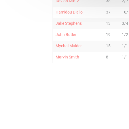
Davion Mintz
38
2/7
Hamidou Diallo
37
10/
Jake Stephens
13
3/4
John Butler
19
1/2
Mychal Mulder
15
1/1
Marvin Smith
8
1/1