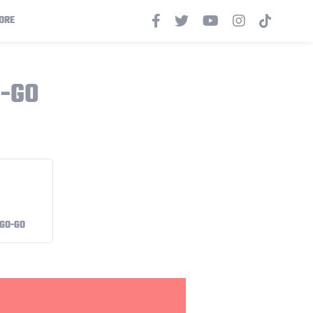
ORE
O-GO
 GO-GO