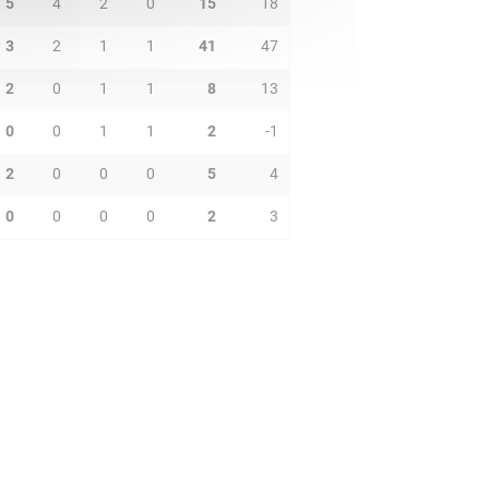
5
4
2
0
15
18
3
2
1
1
41
47
2
0
1
1
8
13
0
0
1
1
2
-1
2
0
0
0
5
4
0
0
0
0
2
3