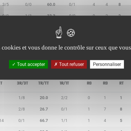
3/5
0/0
60.0
0/1
4
4
8
0/0
1/3
33.3
0/0
0
2
2
0/0
0/0
-
0/0
0
1
1
0/0
0/0
-
0/0
0
0
0
es cookies et vous donne le contrôle sur ceux que vous
Tout accepter
Tout refuser
Personnaliser
2T
3R/3T
TR/TT
1R/1T
RO
RD
RT
1/8
20.0
2/2
0
1
1
2/8
26.7
0/1
1
7
8
14
0/1
66.7
1/1
1
4
5