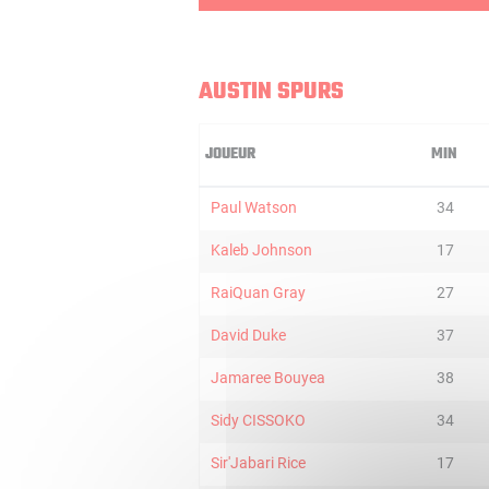
AUSTIN SPURS
JOUEUR
MIN
Paul Watson
34
Kaleb Johnson
17
RaiQuan Gray
27
David Duke
37
Jamaree Bouyea
38
Sidy CISSOKO
34
Sir'Jabari Rice
17