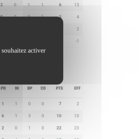
2
0
1
1
6
13
0
0
0
1
3
4
1
0
0
0
0
2
0
0
1
0
0
-1
 souhaitez activer
PD
IN
BP
CO
PTS
EFF
1
1
0
0
7
2
6
1
3
0
10
10
2
0
1
0
22
23