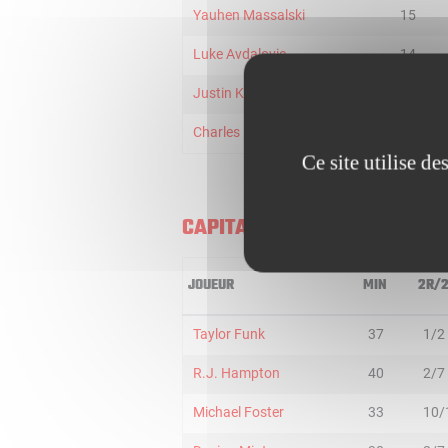
Yauhen Massalski
15
Luke Avdalovic
14
Justin Kier
4
Charles Bediako
2
Ce site utilise d
CAPITAL CITY GO-GO
JOUEUR
MIN
2R/
Taylor Funk
37
1/2
R.J. Hampton
40
2/7
Michael Foster
33
10/