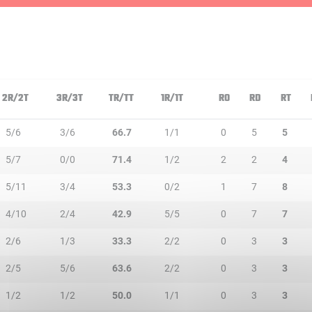
2R/2T
3R/3T
TR/TT
1R/1T
RO
RD
RT
5/6
3/6
66.7
1/1
0
5
5
5/7
0/0
71.4
1/2
2
2
4
5/11
3/4
53.3
0/2
1
7
8
4/10
2/4
42.9
5/5
0
7
7
2/6
1/3
33.3
2/2
0
3
3
2/5
5/6
63.6
2/2
0
3
3
1/2
1/2
50.0
1/1
0
3
3