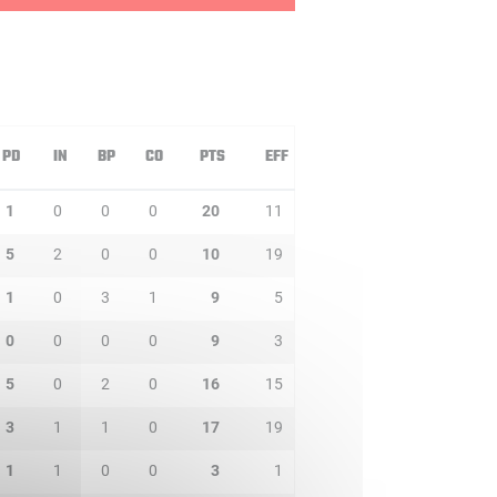
PD
IN
BP
CO
PTS
EFF
1
0
0
0
20
11
5
2
0
0
10
19
1
0
3
1
9
5
0
0
0
0
9
3
5
0
2
0
16
15
3
1
1
0
17
19
1
1
0
0
3
1