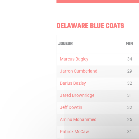
DELAWARE BLUE COATS
JOUEUR
MIN
Marcus Bagley
34
Jarron Cumberland
29
Darius Bazley
32
Jared Brownridge
31
Jeff Dowtin
32
Aminu Mohammed
25
Patrick McCaw
31