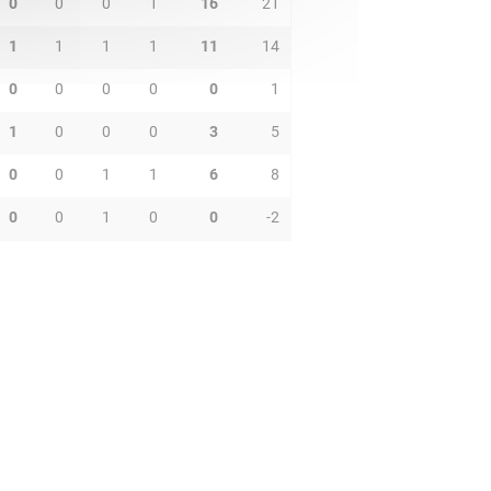
0
0
0
1
16
21
1
1
1
1
11
14
0
0
0
0
0
1
1
0
0
0
3
5
0
0
1
1
6
8
0
0
1
0
0
-2