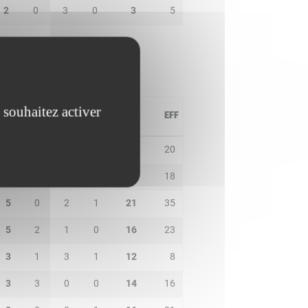
2
0
3
0
3
5
 souhaitez activer
PD
IN
BP
CO
PTS
EFF
1
1
0
0
17
20
4
0
0
0
12
18
5
0
2
1
21
35
5
2
1
0
16
23
3
1
3
1
12
8
3
3
0
0
14
16