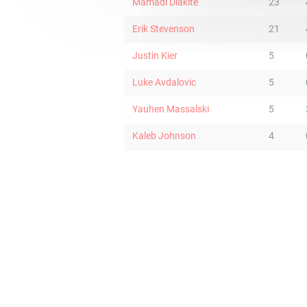
Mamadi Diakite
23
Erik Stevenson
21
Justin Kier
5
Luke Avdalovic
5
Yauhen Massalski
5
Kaleb Johnson
4