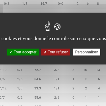
0/3
1/3
16.7
0/0
2
6
8
es cookies et vous donne le contrôle sur ceux que vous
2R/2T
3R/3T
TR/TT
1R/1T
RO
RD
RT
1/3
5/7
60.0
0/0
0
5
5
Tout accepter
Tout refuser
Personnaliser
0/1
4/6
57.1
0/0
1
4
5
8/10
0/1
72.7
3/3
3
10
13
4/6
2/5
54.6
1/1
1
5
6
4/12
1/3
33.3
1/1
2
2
4
5/7
0/2
55.6
2/3
0
1
1