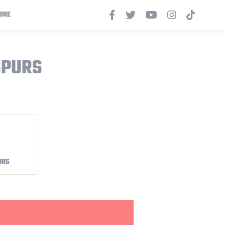
ORE
SPURS
URS