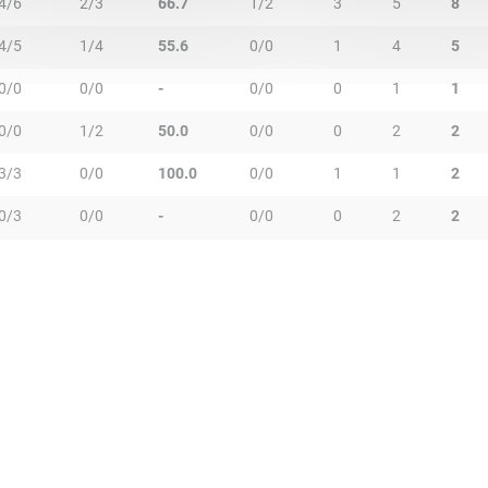
4/6
2/3
66.7
1/2
3
5
8
4/5
1/4
55.6
0/0
1
4
5
0/0
0/0
-
0/0
0
1
1
0/0
1/2
50.0
0/0
0
2
2
3/3
0/0
100.0
0/0
1
1
2
0/3
0/0
-
0/0
0
2
2