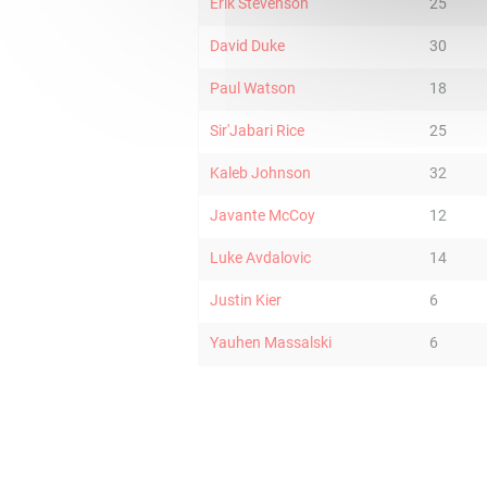
Erik Stevenson
25
David Duke
30
Paul Watson
18
Sir'Jabari Rice
25
Kaleb Johnson
32
Javante McCoy
12
Luke Avdalovic
14
Justin Kier
6
Yauhen Massalski
6