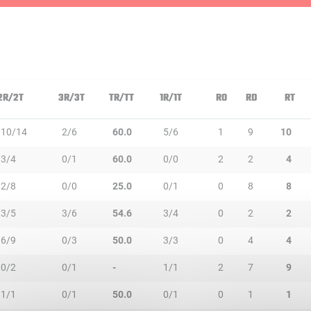
2R/2T
3R/3T
TR/TT
1R/1T
RO
RD
RT
10/14
2/6
60.0
5/6
1
9
10
3/4
0/1
60.0
0/0
2
2
4
2/8
0/0
25.0
0/1
0
8
8
3/5
3/6
54.6
3/4
0
2
2
6/9
0/3
50.0
3/3
0
4
4
0/2
0/1
-
1/1
2
7
9
1/1
0/1
50.0
0/1
0
1
1