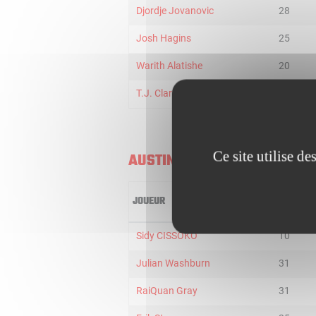
Djordje Jovanovic
28
Josh Hagins
25
Warith Alatishe
20
T.J. Clark
1
Ce site utilise d
AUSTIN SPURS
JOUEUR
MIN
Sidy CISSOKO
10
Julian Washburn
31
RaiQuan Gray
31