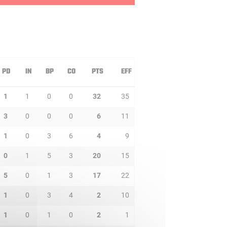
PD
IN
BP
CO
PTS
EFF
1
1
0
0
32
35
3
0
0
0
6
11
1
0
3
6
4
9
0
1
5
3
20
15
5
0
1
3
17
22
1
0
3
4
2
10
1
0
1
0
2
1