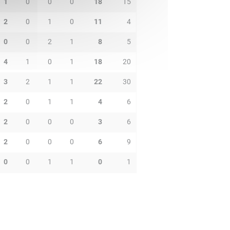
1
0
0
0
18
15
2
0
1
0
11
4
0
0
2
1
8
5
4
1
0
1
18
20
3
2
1
1
22
30
2
0
1
1
4
6
2
0
0
0
3
6
2
0
0
0
6
9
0
0
1
1
0
1