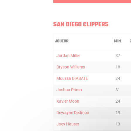
SAN DIEGO CLIPPERS
JOUEUR
MIN
Jordan Miller
37
Bryson Williams
18
Moussa DIABATE
24
Joshua Primo
31
Xavier Moon
24
Dewayne Dedmon
19
Joey Hauser
13