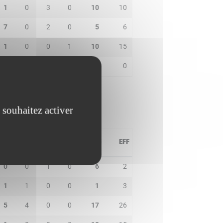
1
0
3
0
10
10
7
0
2
0
5
6
1
0
0
1
10
15
0
0
0
0
0
0
 souhaitez activer
PD
IN
BP
CO
PTS
EFF
0
0
1
0
6
2
1
1
0
0
1
3
5
4
0
0
17
26