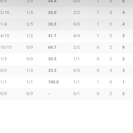
6/9
2/9
44.4
0/0
1
5
6
2/10
1/5
20.0
2/2
1
3
4
1/4
2/5
33.3
0/0
1
3
4
4/10
1/2
41.7
4/4
1
2
3
10/15
0/0
66.7
2/2
6
2
8
1/3
0/0
33.3
1/1
0
2
2
0/0
1/3
33.3
0/0
0
3
3
1/1
1/1
100.0
1/1
1
0
1
0/0
0/0
-
0/1
0
2
2