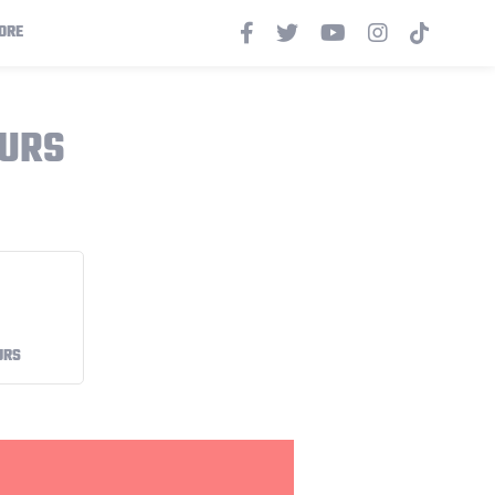
ORE
PURS
URS