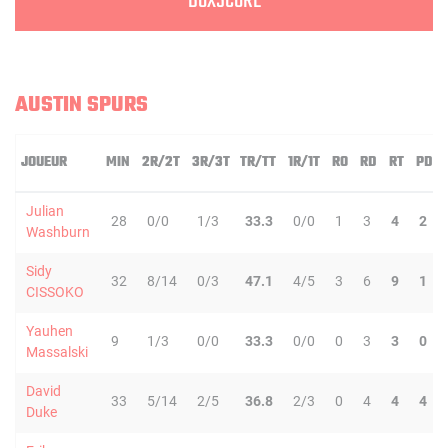
BOXSCORE
AUSTIN SPURS
JOUEUR
MIN
2R/2T
3R/3T
TR/TT
1R/1T
RO
RD
RT
PD
Julian
28
0/0
1/3
33.3
0/0
1
3
4
2
Washburn
Sidy
32
8/14
0/3
47.1
4/5
3
6
9
1
CISSOKO
Yauhen
9
1/3
0/0
33.3
0/0
0
3
3
0
Massalski
David
33
5/14
2/5
36.8
2/3
0
4
4
4
Duke