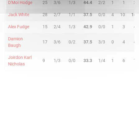
D'Moi Hodge
25
3/6
1/3
44.4
2/2
1
1
2
Jack White
28
2/7
1/1
37.5
0/0
4
10
14
Alex Fudge
15
2/4
1/3
42.9
0/0
1
3
4
Damion
17
3/6
0/2
37.5
3/3
0
4
4
Baugh
Joirdon Karl
9
1/3
0/0
33.3
1/4
1
6
7
Nicholas