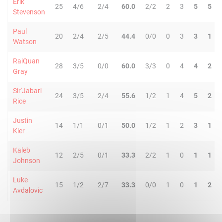
Erik
25
4/6
2/4
60.0
2/2
2
3
5
5
Stevenson
Paul
20
2/4
2/5
44.4
0/0
0
3
3
1
Watson
RaiQuan
28
3/5
0/0
60.0
3/3
0
4
4
2
Gray
Sir'Jabari
24
3/5
2/4
55.6
1/2
1
4
5
2
Rice
Justin
14
1/1
0/1
50.0
1/2
1
2
3
1
Kier
Kaleb
12
2/5
0/1
33.3
2/2
1
0
1
1
Johnson
Luke
15
1/2
2/7
33.3
0/0
1
0
1
2
Avdalovic