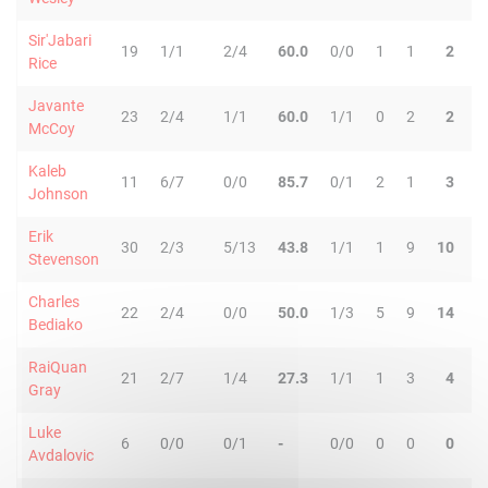
Sir'Jabari
19
1/1
2/4
60.0
0/0
1
1
2
3
Rice
Javante
23
2/4
1/1
60.0
1/1
0
2
2
4
McCoy
Kaleb
11
6/7
0/0
85.7
0/1
2
1
3
1
Johnson
Erik
30
2/3
5/13
43.8
1/1
1
9
10
5
Stevenson
Charles
22
2/4
0/0
50.0
1/3
5
9
14
1
Bediako
RaiQuan
21
2/7
1/4
27.3
1/1
1
3
4
1
Gray
Luke
6
0/0
0/1
-
0/0
0
0
0
0
Avdalovic