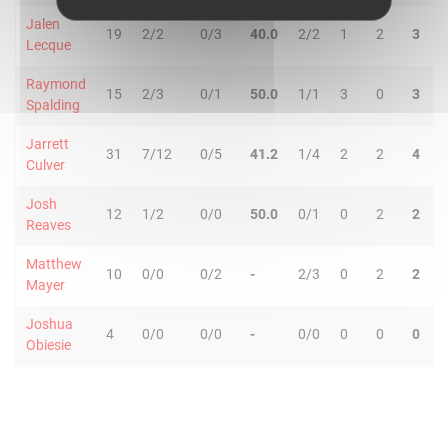
Jalen
19
2/2
0/3
40.0
2/2
1
2
3
2
Lecque
Raymond
15
2/3
0/1
50.0
1/1
3
0
3
2
Spalding
Jarrett
31
7/12
0/5
41.2
1/4
2
2
4
3
Culver
Josh
12
1/2
0/0
50.0
0/1
0
2
2
1
Reaves
Matthew
10
0/0
0/2
-
2/3
0
2
2
0
Mayer
Joshua
4
0/0
0/0
-
0/0
0
0
0
0
Obiesie