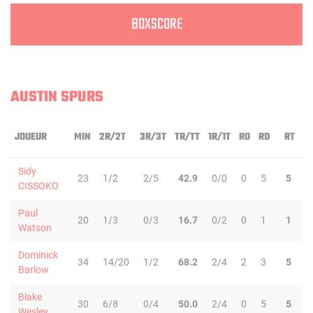
BOXSCORE
AUSTIN SPURS
JOUEUR
MIN
2R/2T
3R/3T
TR/TT
1R/1T
RO
RD
RT
P
Sidy
23
1/2
2/5
42.9
0/0
0
5
5
5
CISSOKO
Paul
20
1/3
0/3
16.7
0/2
0
1
1
0
Watson
Dominick
34
14/20
1/2
68.2
2/4
2
3
5
6
Barlow
Blake
30
6/8
0/4
50.0
2/4
0
5
5
5
Wesley