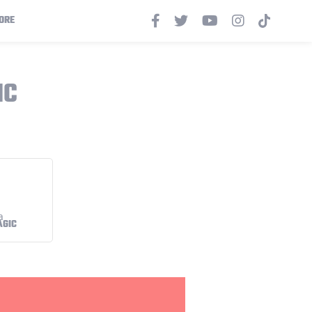
ORE
IC
AGIC