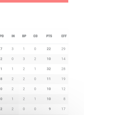
PD
IN
BP
CO
PTS
EFF
7
3
1
0
22
29
2
0
3
2
10
14
1
1
2
1
32
28
8
2
2
0
11
19
0
2
2
0
10
12
0
1
2
1
10
8
2
2
0
0
9
17