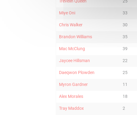
Trevelin Queen
25
Miye Oni
33
Chris Walker
30
Brandon Williams
35
Mac McClung
39
Jaycee Hillsman
22
Daeqwon Plowden
25
Myron Gardner
11
Alex Morales
18
Tray Maddox
2