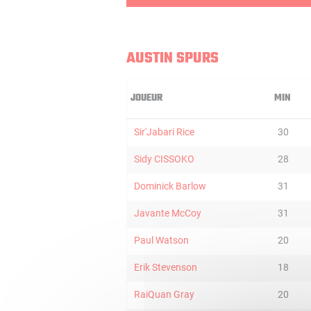
AUSTIN SPURS
JOUEUR
MIN
Sir'Jabari Rice
30
Sidy CISSOKO
28
Dominick Barlow
31
Javante McCoy
31
Paul Watson
20
Erik Stevenson
18
RaiQuan Gray
20