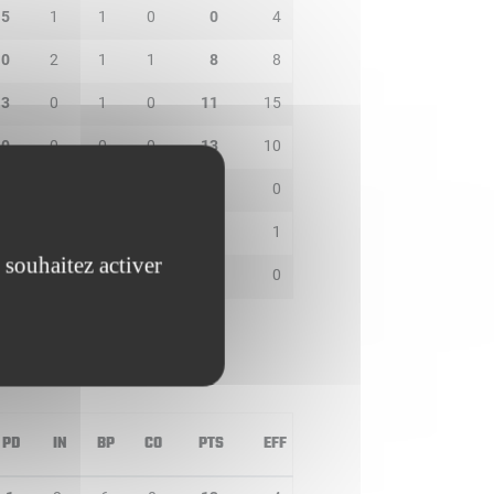
5
1
1
0
0
4
0
2
1
1
8
8
3
0
1
0
11
15
0
0
0
0
13
10
0
0
0
0
0
0
1
0
0
0
0
1
 souhaitez activer
0
0
0
0
0
0
PD
IN
BP
CO
PTS
EFF