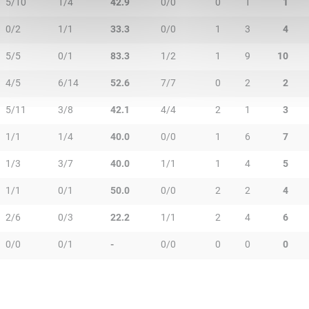
5/10
1/4
42.9
0/0
0
1
1
0/2
1/1
33.3
0/0
1
3
4
5/5
0/1
83.3
1/2
1
9
10
4/5
6/14
52.6
7/7
0
2
2
5/11
3/8
42.1
4/4
2
1
3
1/1
1/4
40.0
0/0
1
6
7
1/3
3/7
40.0
1/1
1
4
5
1/1
0/1
50.0
0/0
2
2
4
2/6
0/3
22.2
1/1
2
4
6
0/0
0/1
-
0/0
0
0
0