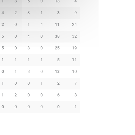
1
3
6
0
13
4
4
2
3
1
3
9
2
0
1
4
11
24
5
0
4
0
38
32
5
0
3
0
25
19
1
1
1
1
5
11
0
1
3
0
13
10
1
0
0
1
2
7
1
2
0
0
6
8
0
0
0
0
0
-1