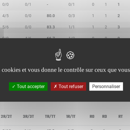
0/0
0/1
-
0/1
0
1
1
4/5
0/0
80.0
0/3
1
1
2
5/6
0/0
83.3
1/1
1
2
3
0/0
4/6
66.7
1/2
0
0
0
0/0
0/1
-
0/0
0
1
1
0/0
0/0
-
0/0
0
0
0
es cookies et vous donne le contrôle sur ceux que vous
0/1
0/0
-
0/0
0
1
1
Tout accepter
Tout refuser
Personnaliser
2R/2T
3R/3T
TR/TT
1R/1T
RO
RD
RT