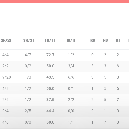
2R/2T
3R/3T
TR/TT
1R/1T
RO
RD
RT
4/4
4/7
72.7
1/2
0
2
2
2/2
0/2
50.0
3/4
3
3
6
9/20
1/3
43.5
6/6
3
5
8
4/8
1/2
50.0
0/1
1
5
6
2/6
1/2
37.5
2/2
2
5
7
2/4
2/5
44.4
0/0
2
1
3
4/8
0/0
50.0
1/1
1
7
8