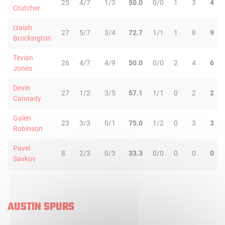
25
4/7
1/3
50.0
0/0
1
3
4
Crutcher
Izaiah
27
5/7
3/4
72.7
1/1
1
8
9
Brockington
Tevian
26
4/7
4/9
50.0
0/0
2
4
6
Jones
Devin
27
1/2
3/5
57.1
1/1
0
2
2
Cannady
Galen
23
3/3
0/1
75.0
1/2
0
3
3
Robinson
Pavel
8
2/3
0/3
33.3
0/0
0
0
0
Savkov
AUSTIN SPURS