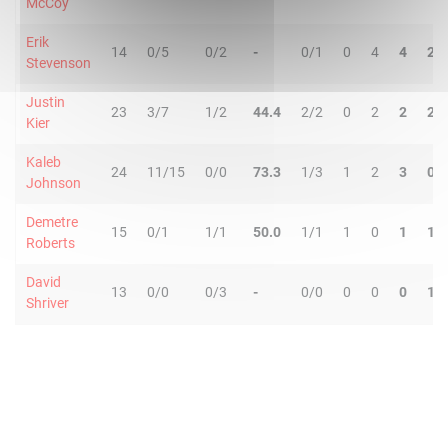
McCoy
Erik
14
0/5
0/2
-
0/1
0
4
4
2
Stevenson
Justin
23
3/7
1/2
44.4
2/2
0
2
2
2
Kier
Kaleb
24
11/15
0/0
73.3
1/3
1
2
3
0
Johnson
Demetre
15
0/1
1/1
50.0
1/1
1
0
1
1
Roberts
David
13
0/0
0/3
-
0/0
0
0
0
1
Shriver