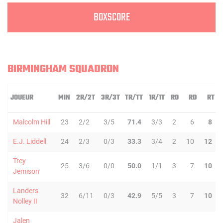
BOXSCORE
BIRMINGHAM SQUADRON
JOUEUR
MIN
2R/2T
3R/3T
TR/TT
1R/1T
RO
RD
RT
Malcolm Hill
23
2/2
3/5
71.4
3/3
2
6
8
E.J. Liddell
24
2/3
0/3
33.3
3/4
2
10
12
Trey
25
3/6
0/0
50.0
1/1
3
7
10
Jemison
Landers
32
6/11
0/3
42.9
5/5
3
7
10
Nolley II
Jalen