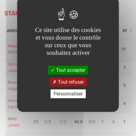
STANFORD CARDINAL
Ce site utilise des cookies
JOUEUR
MIN
2R/2T
3R/3T
TR/TT
1R/1T
RO
RD
RT
PD
et vous donne le contrôle
sur ceux que vous
Maxime
32
7/13
1/2
53.3
2/2
3
13
16
0
souhaitez activer
RAYNAUD
Spencer
28
1/3
0/3
16.7
0/0
0
3
3
2
Tout accepter
Jones
Tout refuser
Brandon
37
3/5
2/6
45.5
7/7
0
5
5
1
Angel
Personnaliser
Kanaan
29
2/5
1/5
30.0
0/0
2
2
4
1
Carlyle
Mike
25
1/2
1/3
40.0
0/0
1
0
1
1
Jones