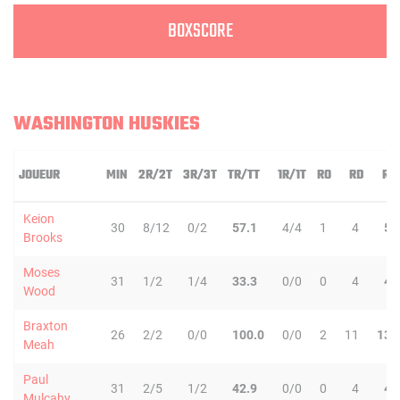
BOXSCORE
WASHINGTON HUSKIES
JOUEUR
MIN
2R/2T
3R/3T
TR/TT
1R/1T
RO
RD
RT
Keion
30
8/12
0/2
57.1
4/4
1
4
5
Brooks
Moses
31
1/2
1/4
33.3
0/0
0
4
4
Wood
Braxton
26
2/2
0/0
100.0
0/0
2
11
13
Meah
Paul
31
2/5
1/2
42.9
0/0
0
4
4
Mulcahy