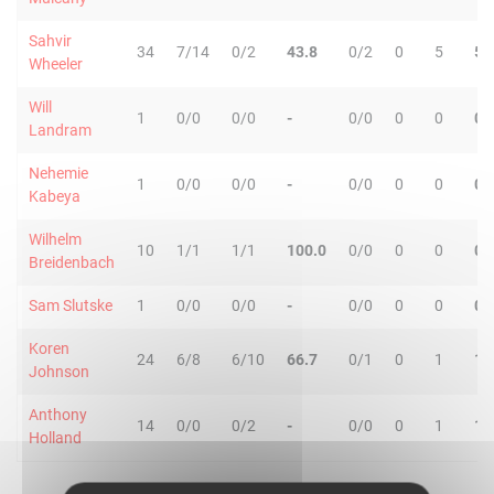
Sahvir
34
7/14
0/2
43.8
0/2
0
5
5
Wheeler
Will
1
0/0
0/0
-
0/0
0
0
0
Landram
Nehemie
1
0/0
0/0
-
0/0
0
0
0
Kabeya
Wilhelm
10
1/1
1/1
100.0
0/0
0
0
0
Breidenbach
Sam Slutske
1
0/0
0/0
-
0/0
0
0
0
Koren
24
6/8
6/10
66.7
0/1
0
1
1
Johnson
Anthony
14
0/0
0/2
-
0/0
0
1
1
Holland