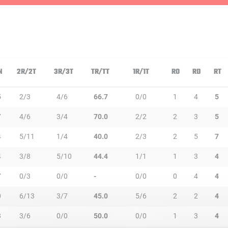
N
2R/2T
3R/3T
TR/TT
1R/1T
RO
RD
RT
5
2/3
4/6
66.7
0/0
1
4
5
7
4/6
3/4
70.0
2/2
2
3
5
4
5/11
1/4
40.0
2/3
2
5
7
4
3/8
5/10
44.4
1/1
1
3
4
7
0/3
0/0
-
0/0
0
4
4
0
6/13
3/7
45.0
5/6
2
2
4
8
3/6
0/0
50.0
0/0
1
3
4