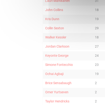
Lauri Markkanen
31
John Collins
18
Kris Dunn
19
Collin Sexton
29
Walker Kessler
18
Jordan Clarkson
27
Keyonte George
24
Simone Fontecchio
23
Ochai Agbaji
19
Brice Sensabaugh
2
Omer Yurtseven
2
Taylor Hendricks
2