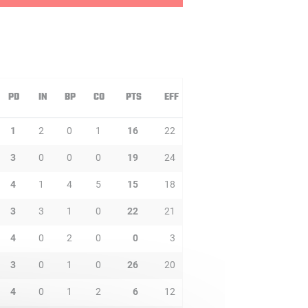
PD
IN
BP
CO
PTS
EFF
1
2
0
1
16
22
3
0
0
0
19
24
4
1
4
5
15
18
3
3
1
0
22
21
4
0
2
0
0
3
3
0
1
0
26
20
4
0
1
2
6
12