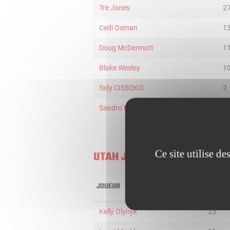
Tre Jones
2
Cedi Osman
1
Doug McDermott
1
Blake Wesley
1
Sidy CISSOKO
2
Sandro Mamukelashvili
2
Ce site utilise d
UTAH JAZZ
JOUEUR
MIN
Kelly Olynyk
23