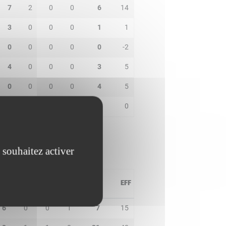
7
2
0
0
6
14
3
0
0
0
1
1
0
0
0
0
0
-2
4
0
0
0
3
5
0
0
0
0
4
5
0
0
0
0
0
0
 souhaitez activer
PD
IN
BP
CO
PTS
EFF
6
0
0
1
7
15