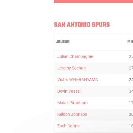
SAN ANTONIO SPURS
JOUEUR
MI
Julian Champagnie
2
Jeremy Sochan
2
Victor WEMBANYAMA
2
Devin Vassell
3
Malaki Branham
1
Keldon Johnson
3
Zach Collins
1