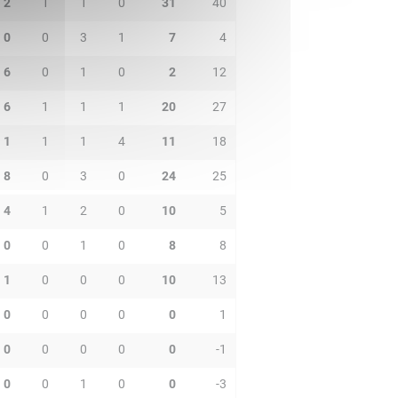
2
1
1
0
31
40
0
0
3
1
7
4
6
0
1
0
2
12
6
1
1
1
20
27
1
1
1
4
11
18
8
0
3
0
24
25
4
1
2
0
10
5
0
0
1
0
8
8
1
0
0
0
10
13
0
0
0
0
0
1
0
0
0
0
0
-1
0
0
1
0
0
-3