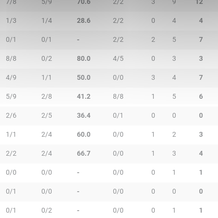
7/8
5/9
70.6
2/2
3
9
12
1/3
1/4
28.6
2/2
0
4
4
0/1
0/1
-
2/2
2
5
7
8/8
0/2
80.0
4/5
0
3
3
4/9
1/1
50.0
0/0
3
4
7
5/9
2/8
41.2
8/8
1
5
6
2/6
2/5
36.4
0/1
0
0
0
1/1
2/4
60.0
0/0
1
2
3
2/2
2/4
66.7
0/0
1
3
4
0/0
0/0
-
0/0
0
1
1
0/1
0/0
-
0/0
0
0
0
0/1
0/2
-
0/0
0
1
1