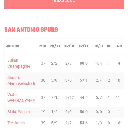
BOXSCORE
SAN ANTONIO SPURS
JOUEUR
MIN
2R/2T
3R/3T
TR/TT
1R/1T
RO
RD
Julian
37
2/2
2/3
80.0
4/4
1
4
Champagnie
Sandro
30
5/9
3/5
57.1
2/4
2
10
Mamukelashvili
Victor
37
7/15
5/12
44.4
5/7
1
11
WEMBANYAMA
Blake Wesley
19
1/2
0/0
50.0
0/0
0
1
Tre Jones
39
5/9
1/2
54.6
1/3
0
6