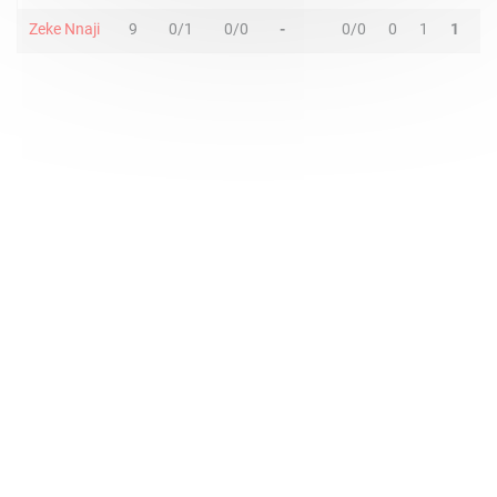
Zeke Nnaji
9
0/1
0/0
-
0/0
0
1
1