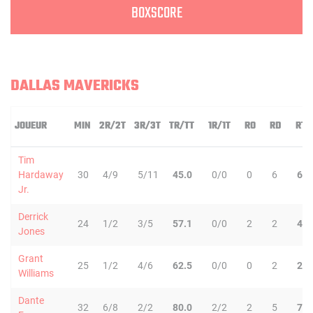
BOXSCORE
DALLAS MAVERICKS
JOUEUR
MIN
2R/2T
3R/3T
TR/TT
1R/1T
RO
RD
RT
Tim
Hardaway
30
4/9
5/11
45.0
0/0
0
6
6
Jr.
Derrick
24
1/2
3/5
57.1
0/0
2
2
4
Jones
Grant
25
1/2
4/6
62.5
0/0
0
2
2
Williams
Dante
32
6/8
2/2
80.0
2/2
2
5
7