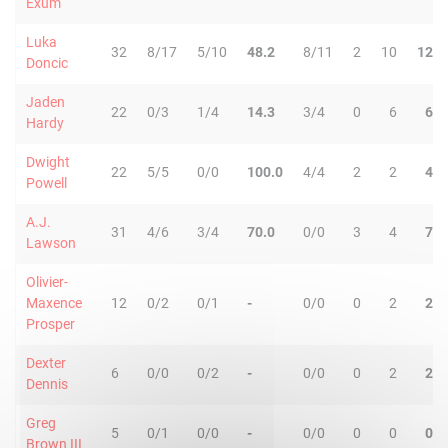
Exum
Luka
32
8/17
5/10
48.2
8/11
2
10
12
Doncic
Jaden
22
0/3
1/4
14.3
3/4
0
6
6
Hardy
Dwight
22
5/5
0/0
100.0
4/4
2
2
4
Powell
A.J.
31
4/6
3/4
70.0
0/0
3
4
7
Lawson
Olivier-
Maxence
12
0/2
0/1
-
0/0
0
2
2
Prosper
Dexter
6
0/0
0/2
-
0/0
0
2
2
Dennis
Greg
5
0/1
0/0
-
0/0
0
0
0
Brown III