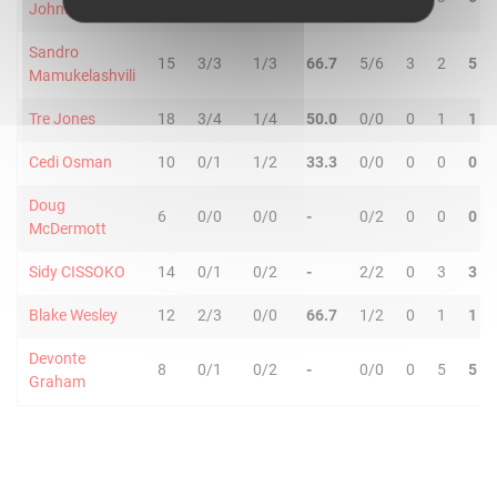
Johnson
Sandro
15
3/3
1/3
66.7
5/6
3
2
5
Mamukelashvili
Tre Jones
18
3/4
1/4
50.0
0/0
0
1
1
Cedi Osman
10
0/1
1/2
33.3
0/0
0
0
0
Doug
6
0/0
0/0
-
0/2
0
0
0
McDermott
Sidy CISSOKO
14
0/1
0/2
-
2/2
0
3
3
Blake Wesley
12
2/3
0/0
66.7
1/2
0
1
1
Devonte
8
0/1
0/2
-
0/0
0
5
5
Graham