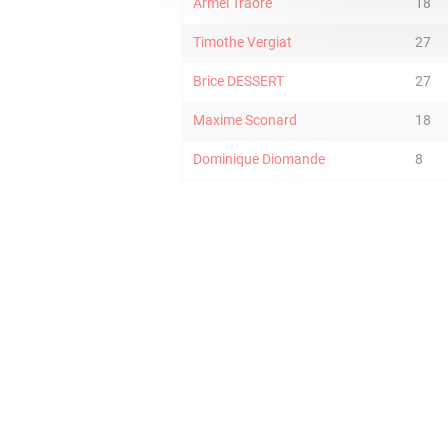
Armel Traore
18
Timothe Vergiat
27
Brice DESSERT
27
Maxime Sconard
18
Dominique Diomande
8