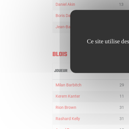
Daniel Akin
13
Boris Dallo
7
Jean-Baptiste Maille
6
Ce site utilise d
BLOIS
JOUEUR
MIN
Milan Barbitch
29
Kerem Kanter
11
Rion Brown
31
Rashard Kelly
31