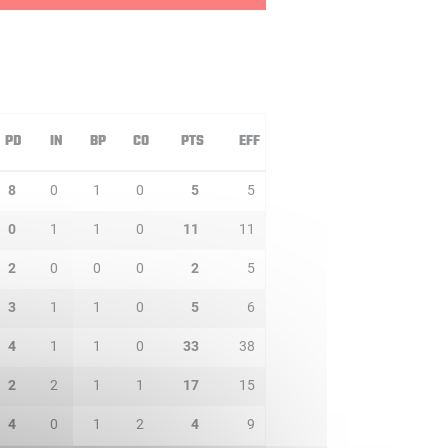
PD
IN
BP
CO
PTS
EFF
8
0
1
0
5
5
0
1
1
0
11
11
2
0
0
0
2
5
3
1
1
0
5
6
4
1
1
0
33
38
2
2
1
1
17
15
4
0
1
2
4
9