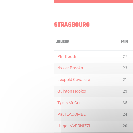
STRASBOURG
JOUEUR
MIN
Phil Booth
27
Nysier Brooks
23
Leopold Cavaliere
21
Quinton Hooker
23
Tyrus McGee
35
Paul LACOMBE
24
Hugo INVERNIZZI
20