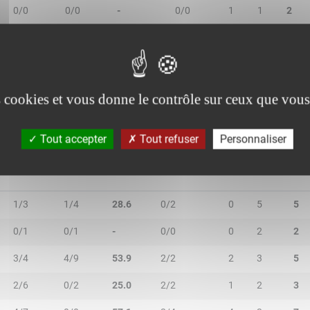
0/0
0/0
-
0/0
1
1
2
0/1
0/1
-
0/0
0
3
3
1/1
0/3
25.0
1/2
0
1
1
es cookies et vous donne le contrôle sur ceux que vous
Tout accepter
Tout refuser
Personnaliser
2R/2T
3R/3T
TR/TT
1R/1T
RO
RD
RT
1/3
1/4
28.6
0/2
0
5
5
0/1
0/1
-
0/0
0
2
2
3/4
4/9
53.9
2/2
2
3
5
2/6
0/2
25.0
2/2
1
2
3