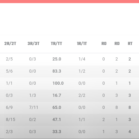
2R/2T
3R/3T
TR/TT
1R/1T
RO
RD
RT
2/5
0/3
25.0
1/4
0
2
2
5/6
0/0
83.3
1/2
0
2
2
1/1
0/0
100.0
0/0
0
1
1
0/3
1/3
16.7
2/2
0
3
3
6/9
7/11
65.0
0/0
0
8
8
8/15
0/2
47.1
1/1
2
1
3
2/3
0/3
33.3
0/0
1
3
4