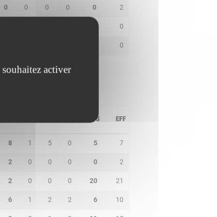
0
0
0
0
0
2
0
0
1
0
0
0
1
0
1
0
3
0
 souhaitez activer
PD
IN
BP
CO
PTS
EFF
8
1
5
0
5
7
2
0
0
0
0
2
2
0
0
0
20
21
6
1
2
2
6
10