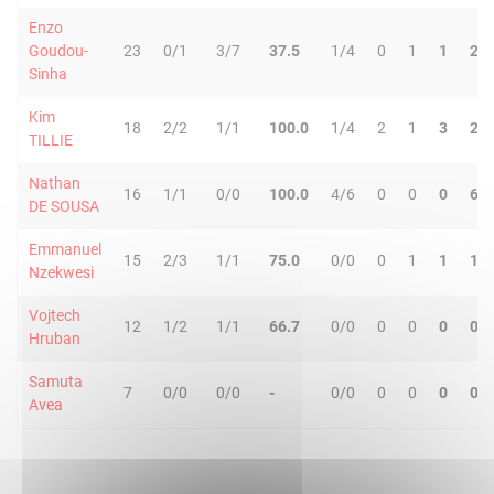
Enzo
Goudou-
23
0/1
3/7
37.5
1/4
0
1
1
2
Sinha
Kim
18
2/2
1/1
100.0
1/4
2
1
3
2
TILLIE
Nathan
16
1/1
0/0
100.0
4/6
0
0
0
6
DE SOUSA
Emmanuel
15
2/3
1/1
75.0
0/0
0
1
1
1
Nzekwesi
Vojtech
12
1/2
1/1
66.7
0/0
0
0
0
0
Hruban
Samuta
7
0/0
0/0
-
0/0
0
0
0
0
Avea