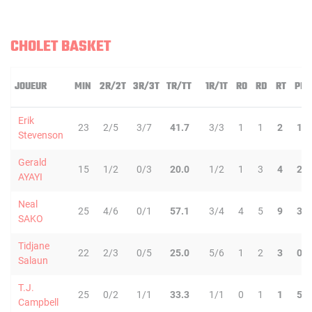
CHOLET BASKET
JOUEUR
MIN
2R/2T
3R/3T
TR/TT
1R/1T
RO
RD
RT
PD
Erik
23
2/5
3/7
41.7
3/3
1
1
2
1
Stevenson
Gerald
15
1/2
0/3
20.0
1/2
1
3
4
2
AYAYI
Neal
25
4/6
0/1
57.1
3/4
4
5
9
3
SAKO
Tidjane
22
2/3
0/5
25.0
5/6
1
2
3
0
Salaun
T.J.
25
0/2
1/1
33.3
1/1
0
1
1
5
Campbell