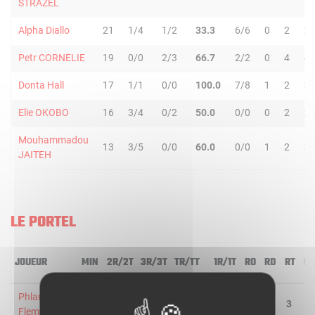
STRAZEL
Alpha Diallo
21
1/4
1/2
33.3
6/6
0
2
2
Petr CORNELIE
19
0/0
2/3
66.7
2/2
0
4
4
Donta Hall
17
1/1
0/0
100.0
7/8
1
2
3
Elie OKOBO
16
3/4
0/2
50.0
0/0
0
2
2
Mouhammadou
13
3/5
0/0
60.0
0/0
1
2
3
JAITEH
LE PORTEL
JOUEUR
MIN
2R/2T
3R/3T
TR/TT
1R/1T
RO
RD
RT
PD
Phlandrous
30
4/9
2/4
46.2
3/4
3
0
3
3
Fleming Jr