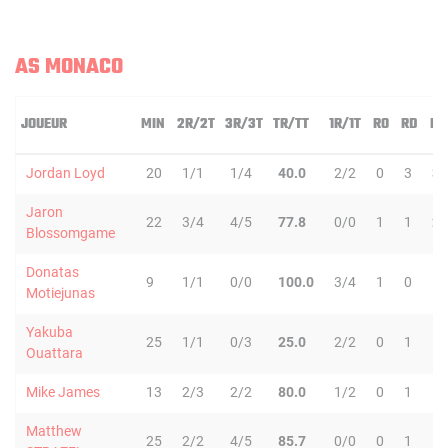
AS MONACO
JOUEUR
MIN
2R/2T
3R/3T
TR/TT
1R/1T
RO
RD
RT
Jordan Loyd
20
1/1
1/4
40.0
2/2
0
3
3
Jaron
22
3/4
4/5
77.8
0/0
1
1
2
Blossomgame
Donatas
9
1/1
0/0
100.0
3/4
1
0
1
Motiejunas
Yakuba
25
1/1
0/3
25.0
2/2
0
1
1
Ouattara
Mike James
13
2/3
2/2
80.0
1/2
0
1
1
Matthew
25
2/2
4/5
85.7
0/0
0
1
1