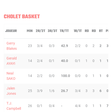
CHOLET BASKET
JOUEUR
MIN
2R/2T
3R/3T
TR/TT
1R/1T
RO
RD
RT
PD
Gerry
23
3/4
0/3
42.9
2/2
0
2
2
3
Blakes
Gerald
14
2/4
0/1
40.0
0/1
1
0
1
1
AYAYI
Neal
14
2/2
0/0
100.0
0/0
0
1
1
0
SAKO
Jalen
25
3/9
1/6
26.7
3/4
3
3
6
0
Jones
T.J.
26
0/1
0/4
-
4/4
0
1
1
7
Campbell