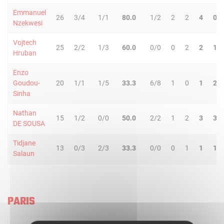
Emmanuel
26
3/4
1/1
80.0
1/2
2
2
4
0
Nzekwesi
Vojtech
25
2/2
1/3
60.0
0/0
0
2
2
1
Hruban
Enzo
Goudou-
20
1/1
1/5
33.3
6/8
1
0
1
2
Sinha
Nathan
15
1/2
0/0
50.0
2/2
1
2
3
3
DE SOUSA
Tidjane
13
0/3
2/3
33.3
0/0
0
1
1
1
Salaun
PARIS