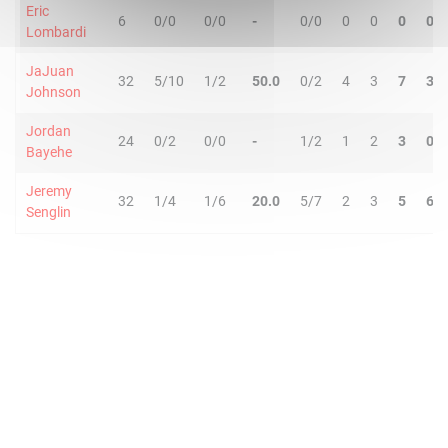
Eric
6
0/0
0/0
-
0/0
0
0
0
0
Lombardi
JaJuan
32
5/10
1/2
50.0
0/2
4
3
7
3
Johnson
Jordan
24
0/2
0/0
-
1/2
1
2
3
0
Bayehe
Jeremy
32
1/4
1/6
20.0
5/7
2
3
5
6
Senglin