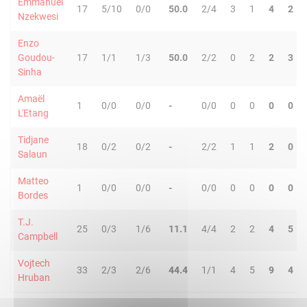
Emmanuel
17
5/10
0/0
50.0
2/4
3
1
4
2
Nzekwesi
Enzo
Goudou-
17
1/1
1/3
50.0
2/2
0
2
2
3
Sinha
Amaël
1
0/0
0/0
-
0/0
0
0
0
0
L'Etang
Tidjane
18
0/2
0/2
-
2/2
1
1
2
0
Salaun
Matteo
1
0/0
0/0
-
0/0
0
0
0
0
Bordes
T.J.
25
0/3
1/6
11.1
4/4
2
2
4
5
Campbell
Vojtech
33
2/3
2/6
44.4
1/1
4
5
9
4
Hruban