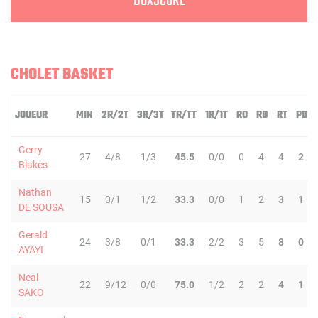
BOXSCORE
CHOLET BASKET
JOUEUR
MIN
2R/2T
3R/3T
TR/TT
1R/1T
RO
RD
RT
PD
Gerry
27
4/8
1/3
45.5
0/0
0
4
4
2
Blakes
Nathan
15
0/1
1/2
33.3
0/0
1
2
3
1
DE SOUSA
Gerald
24
3/8
0/1
33.3
2/2
3
5
8
0
AYAYI
Neal
22
9/12
0/0
75.0
1/2
2
2
4
1
SAKO