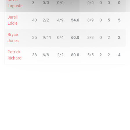
3
0/0
0/0
-
0/0
0
0
0
0
Lapuste
Jarell
40
2/2
4/9
54.6
8/9
0
5
5
2
Eddie
Bryce
35
9/11
0/4
60.0
3/3
0
2
2
5
Jones
Patrick
38
6/8
2/2
80.0
5/5
2
2
4
6
Richard