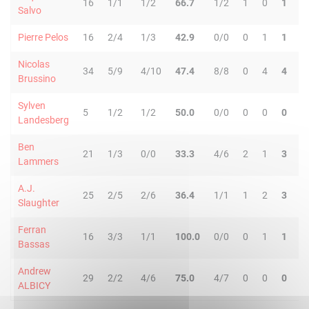
16
1/1
1/2
66.7
1/2
1
0
1
1
Salvo
Pierre Pelos
16
2/4
1/3
42.9
0/0
0
1
1
0
Nicolas
34
5/9
4/10
47.4
8/8
0
4
4
4
Brussino
Sylven
5
1/2
1/2
50.0
0/0
0
0
0
0
Landesberg
Ben
21
1/3
0/0
33.3
4/6
2
1
3
1
Lammers
A.J.
25
2/5
2/6
36.4
1/1
1
2
3
5
Slaughter
Ferran
16
3/3
1/1
100.0
0/0
0
1
1
1
Bassas
Andrew
29
2/2
4/6
75.0
4/7
0
0
0
7
ALBICY