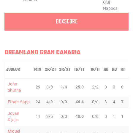
BOXSCORE
DREAMLAND GRAN CANARIA
JOUEUR
MIN
2R/2T
3R/3T
TR/TT
1R/1T
RO
RD
RT
P
John
29
0/0
1/4
25.0
2/2
0
0
0
0
Shurna
Ethan Happ
24
4/9
0/0
44.4
0/0
3
4
7
1
Jovan
11
2/5
0/0
40.0
0/0
0
1
1
2
Kljajic
Miquel