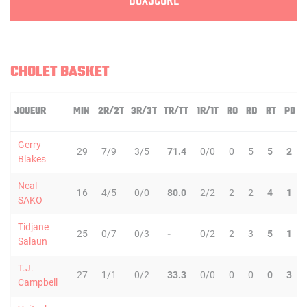
BOXSCORE
CHOLET BASKET
JOUEUR
MIN
2R/2T
3R/3T
TR/TT
1R/1T
RO
RD
RT
PD
Gerry
29
7/9
3/5
71.4
0/0
0
5
5
2
Blakes
Neal
16
4/5
0/0
80.0
2/2
2
2
4
1
SAKO
Tidjane
25
0/7
0/3
-
0/2
2
3
5
1
Salaun
T.J.
27
1/1
0/2
33.3
0/0
0
0
0
3
Campbell