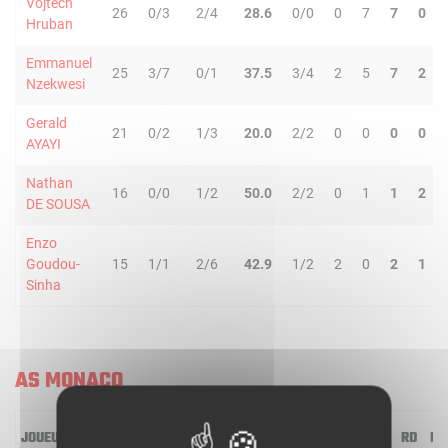
Vojtech
26
0/3
2/4
28.6
0/0
0
7
7
0
Hruban
Emmanuel
25
3/7
0/1
37.5
3/4
2
5
7
2
Nzekwesi
Gerald
21
0/2
1/3
20.0
2/2
0
0
0
0
AYAYI
Nathan
16
0/0
1/2
50.0
2/2
0
1
1
2
DE SOUSA
Enzo
Goudou-
15
1/1
2/6
42.9
1/2
2
0
2
1
Sinha
AS MONACO
JOUEUR
MIN
2R/2T
3R/3T
TR/TT
1R/1T
RO
RD
RT