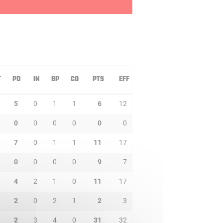
T
PD
IN
BP
CO
PTS
EFF
5
0
1
1
6
12
0
0
0
0
0
0
7
0
1
1
11
17
0
0
0
0
9
7
4
2
1
0
11
17
2
0
2
1
2
3
2
3
4
0
31
32