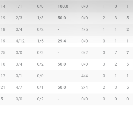
14
1/1
0/0
100.0
0/0
1
0
1
19
2/3
1/3
50.0
0/0
2
3
5
18
0/4
0/2
-
4/5
1
1
2
19
4/12
1/5
29.4
0/0
0
1
1
25
0/0
0/2
-
0/2
0
7
7
10
3/4
0/2
50.0
0/0
3
2
5
17
0/1
0/0
-
4/4
0
1
1
21
4/7
0/1
50.0
2/4
2
3
5
5
0/0
0/2
-
0/0
0
0
0