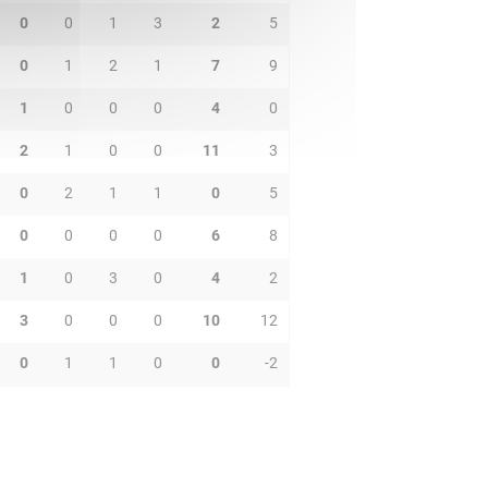
0
0
1
3
2
5
0
1
2
1
7
9
1
0
0
0
4
0
2
1
0
0
11
3
0
2
1
1
0
5
0
0
0
0
6
8
1
0
3
0
4
2
3
0
0
0
10
12
0
1
1
0
0
-2