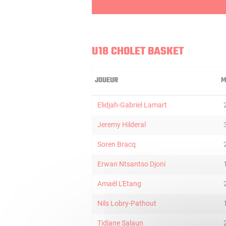
U18 CHOLET BASKET
JOUEUR
M
Elidjah-Gabriel Lamart
Jeremy Hilderal
Soren Bracq
Erwan Ntsantso Djoni
Amaël L'Etang
Nils Lobry-Pathout
Tidjane Salaun