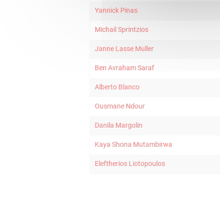
Yannick Pinas
Michail Sprintzios
Janne Lasse Muller
Ben Avraham Saraf
Alberto Blanco
Ousmane Ndour
Danila Margolin
Kaya Shona Mutambirwa
Eleftherios Liotopoulos