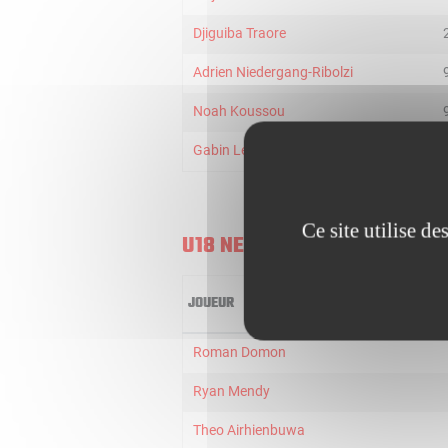
Djiguiba Traore
Adrien Niedergang-Ribolzi
Noah Koussou
Gabin Lefort
Ce site utilise d
U18 NEXT GENERATION TEAM
JOUEUR
Roman Domon
Ryan Mendy
Theo Airhienbuwa