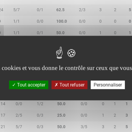
24
5/7
0/1
62.5
2/3
3
2
5
9
1/1
0/0
100.0
0/0
0
0
0
9
1/1
0/1
50.0
0/0
1
0
1
15
1/2
2/4
50.0
0/0
1
3
4
es cookies et vous donne le contrôle sur ceux que vous
 PATRAS
Tout accepter
Tout refuser
Personnaliser
MIN
2R/2T
3R/3T
TR/TT
1R/1T
RO
RD
RT
14
0/0
1/2
50.0
0/0
0
1
1
17
2/5
0/3
25.0
0/0
1
2
3
21
5/7
0/3
50.0
3/5
3
2
5