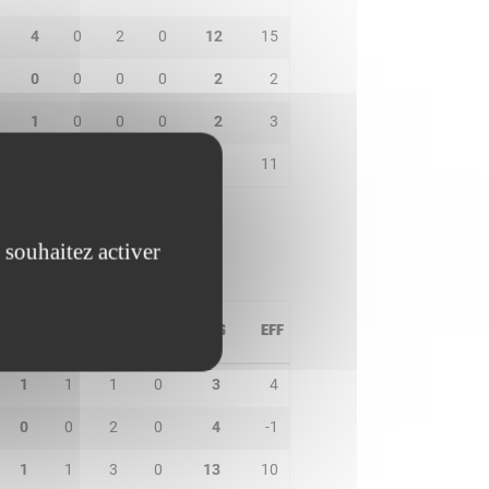
4
0
2
0
12
15
0
0
0
0
2
2
1
0
0
0
2
3
0
2
1
1
8
11
 souhaitez activer
PD
IN
BP
CO
PTS
EFF
1
1
1
0
3
4
0
0
2
0
4
-1
1
1
3
0
13
10