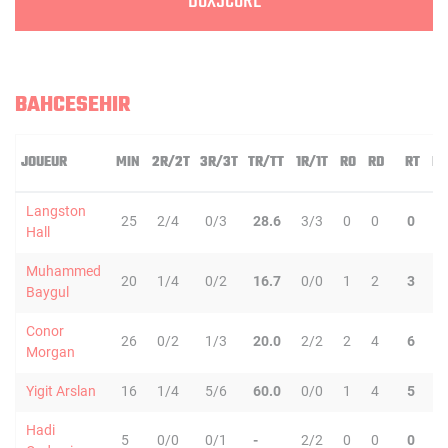
BOXSCORE
BAHCESEHIR
JOUEUR
MIN
2R/2T
3R/3T
TR/TT
1R/1T
RO
RD
RT
PD
Langston
25
2/4
0/3
28.6
3/3
0
0
0
2
Hall
Muhammed
20
1/4
0/2
16.7
0/0
1
2
3
3
Baygul
Conor
26
0/2
1/3
20.0
2/2
2
4
6
2
Morgan
Yigit Arslan
16
1/4
5/6
60.0
0/0
1
4
5
2
Hadi
5
0/0
0/1
-
2/2
0
0
0
0