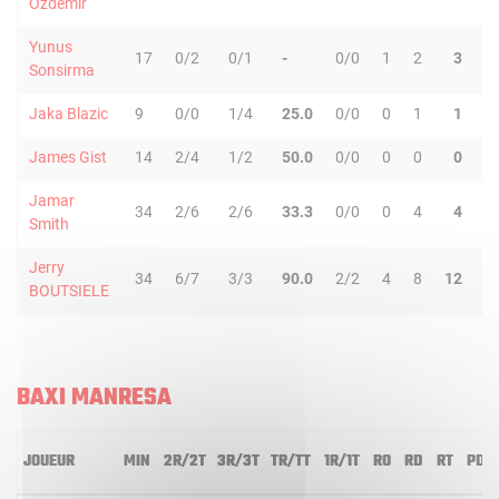
Ozdemir
Yunus
17
0/2
0/1
-
0/0
1
2
3
1
Sonsirma
Jaka Blazic
9
0/0
1/4
25.0
0/0
0
1
1
1
James Gist
14
2/4
1/2
50.0
0/0
0
0
0
1
Jamar
34
2/6
2/6
33.3
0/0
0
4
4
4
Smith
Jerry
34
6/7
3/3
90.0
2/2
4
8
12
3
BOUTSIELE
BAXI MANRESA
JOUEUR
MIN
2R/2T
3R/3T
TR/TT
1R/1T
RO
RD
RT
PD