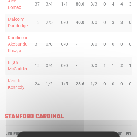
Alex
37
3/4
1/1
80.0
3/3
0
4
4
3
Lomax
Malcolm
13
2/5
0/0
40.0
0/0
0
3
3
0
Dandridge
Kaodirichi
Akobundu-
3
0/0
0/0
-
0/0
0
0
0
0
Ehiogu
Elijah
13
0/4
0/0
-
0/0
1
1
2
1
McCadden
Keonte
24
1/2
1/5
28.6
1/2
0
0
0
0
Kennedy
STANFORD CARDINAL
JOUEUR
MIN
2R/2T
3R/3T
TR/TT
1R/1T
RO
RD
RT
PD