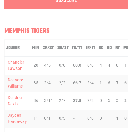
BOXSCORE
MEMPHIS TIGERS
JOUEUR
MIN
2R/2T
3R/3T
TR/TT
1R/1T
RO
RD
RT
PD
Chandler
28
4/5
0/0
80.0
0/0
4
4
8
1
Lawson
Deandre
35
2/4
2/2
66.7
2/4
1
6
7
6
Williams
Kendric
36
3/11
2/7
27.8
2/2
0
5
5
3
Davis
Jayden
11
0/1
0/3
-
0/0
0
1
1
0
Hardaway