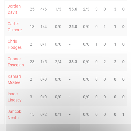
Jordan
25
4/6
1/3
55.6
2/3
3
0
3
0
Davis
Carter
13
1/4
0/0
25.0
0/0
0
1
1
0
Gilmore
Chris
2
0/1
0/0
-
0/0
1
0
1
0
Hodges
Connor
23
1/5
2/4
33.3
0/0
0
2
2
0
Essegian
Kamari
2
0/0
0/0
-
0/0
0
0
0
0
McGee
Isaac
3
0/0
0/0
-
0/0
0
0
0
0
Lindsey
Jahcobi
15
0/2
0/1
-
0/0
0
0
0
1
Neath