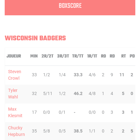
BOXSCORE
WISCONSIN BADGERS
JOUEUR
MIN
2R/2T
3R/3T
TR/TT
1R/1T
RO
RD
RT
PD
Steven
33
1/2
1/4
33.3
4/6
2
9
11
2
Crowl
Tyler
32
5/11
1/2
46.2
4/8
1
4
5
0
Wahl
Max
17
0/0
0/1
-
0/0
0
3
3
1
Klesmit
Chucky
35
5/8
0/5
38.5
1/1
0
2
2
5
Hepburn