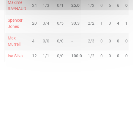
Maxime
24
1/3
0/1
25.0
1/2
0
6
6
0
RAYNAUD
Spencer
20
3/4
0/5
33.3
2/2
1
3
4
1
Jones
Max
4
0/0
0/0
-
2/3
0
0
0
0
Murrell
Isa Silva
12
1/1
0/0
100.0
1/2
0
0
0
0