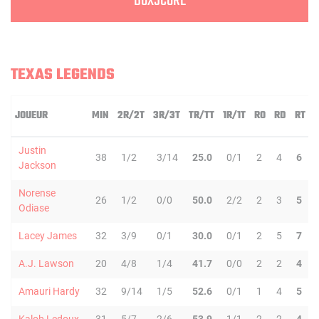
BOXSCORE
TEXAS LEGENDS
JOUEUR
MIN
2R/2T
3R/3T
TR/TT
1R/1T
RO
RD
RT
Justin
38
1/2
3/14
25.0
0/1
2
4
6
Jackson
Norense
26
1/2
0/0
50.0
2/2
2
3
5
Odiase
Lacey James
32
3/9
0/1
30.0
0/1
2
5
7
A.J. Lawson
20
4/8
1/4
41.7
0/0
2
2
4
Amauri Hardy
32
9/14
1/5
52.6
0/1
1
4
5