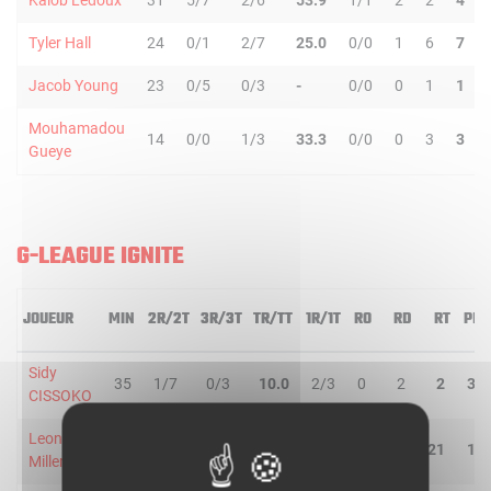
Kalob Ledoux
31
5/7
2/6
53.9
1/1
2
2
4
Tyler Hall
24
0/1
2/7
25.0
0/0
1
6
7
Jacob Young
23
0/5
0/3
-
0/0
0
1
1
Mouhamadou
14
0/0
1/3
33.3
0/0
0
3
3
Gueye
G-LEAGUE IGNITE
JOUEUR
MIN
2R/2T
3R/3T
TR/TT
1R/1T
RO
RD
RT
PD
Sidy
35
1/7
0/3
10.0
2/3
0
2
2
3
CISSOKO
Leonard
38
6/8
1/1
77.8
2/2
3
18
21
1
Miller