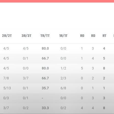
2R/2T
3R/3T
TR/TT
1R/1T
RO
RD
RT
4/5
4/5
80.0
0/0
1
3
4
4/5
0/1
66.7
0/0
1
4
5
4/5
0/0
80.0
1/2
5
3
8
7/8
3/7
66.7
2/3
0
2
2
5/13
0/1
35.7
6/8
0
1
1
0/3
0/1
-
0/0
0
3
3
3/7
0/2
33.3
0/2
4
4
8