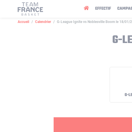
Panneau de gestion des cookies
EFFECTIF
CAMPA
Accueil
Calendrier
G-League Ignite vs Noblesville Boom le 18/01/
G-L
G-L