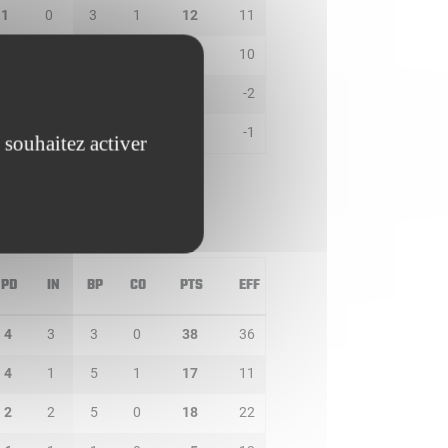
1
0
3
1
12
11
1
2
1
0
10
10
0
0
1
0
0
-2
0
0
0
0
0
-1
 souhaitez activer
PD
IN
BP
CO
PTS
EFF
4
3
3
0
38
36
4
1
5
1
17
11
2
2
5
0
18
22