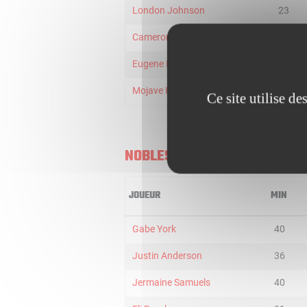
London Johnson
23
Cameron Young
17
Eugene Pooh Jeter
5
Mojave King
6
Ce site utilise d
NOBLESVILLE BOOM
JOUEUR
MIN
Gabe York
40
Justin Anderson
36
Jermaine Samuels
40