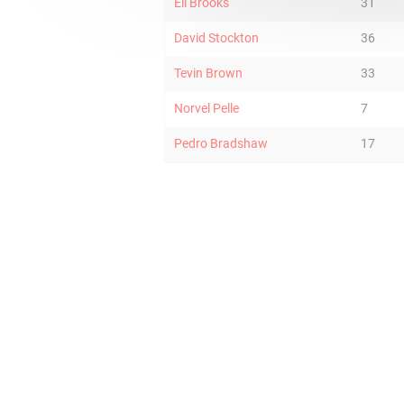
Eli Brooks
31
David Stockton
36
Tevin Brown
33
Norvel Pelle
7
Pedro Bradshaw
17