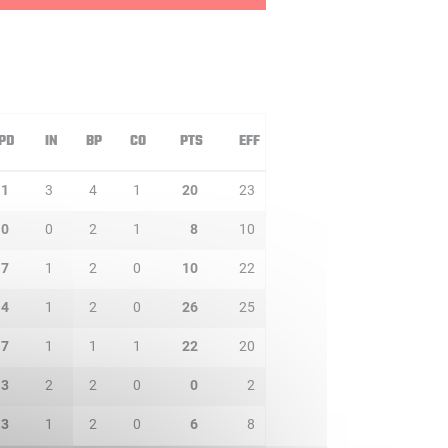
PD
IN
BP
CO
PTS
EFF
1
3
4
1
20
23
0
0
2
1
8
10
7
1
2
0
10
22
4
1
2
0
26
25
7
1
1
1
22
20
3
2
2
0
0
2
3
1
2
0
6
8