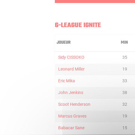
G-LEAGUE IGNITE
JOUEUR
MIN
Sidy CISSOKO
35
Leonard Miller
19
Eric Mika
33
John Jenkins
38
Scoot Henderson
32
Marcus Graves
19
Babacar Sane
15