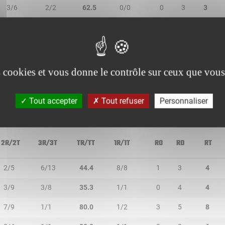
3/6
2/2
62.5
0/0
0
3
3
3/8
0/1
33.3
2/2
1
3
4
0/1
0/0
-
0/0
0
0
0
0/1
0/0
-
0/0
0
0
0
es cookies et vous donne le contrôle sur ceux que vous
Tout accepter
Tout refuser
Personnaliser
2R/2T
3R/3T
TR/TT
1R/1T
RO
RD
RT
2/5
6/13
44.4
8/8
1
3
4
3/9
3/8
35.3
1/1
0
4
4
7/9
1/1
80.0
1/2
3
5
8