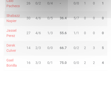
Caio
26
0/2
0/4
-
0/0
1
0
1
6
Pacheco
Shabazz
30
4/6
0/5
36.4
5/7
0
0
0
5
Napier
Jassel
27
4/6
1/3
55.6
1/1
0
0
0
2
Perez
Derek
14
2/3
0/0
66.7
0/2
2
3
5
0
Culver
Gael
16
3/3
0/1
75.0
0/0
2
2
4
1
Bonilla