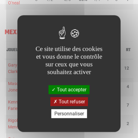
O'neal
MEXICO CITY CAPITANES
Ce site utilise des cookies
JOUEUR
MIN
2R/2T
3R/3T
TR/TT
1R/1T
RO
RD
RT
P
et vous donne le contrôle
sur ceux que vous
Gary
37
4/8
6/12
50.0
3/4
0
12
12
4
souhaitez activer
Clark
Mason
37
1/5
2/5
30.0
6/6
2
2
4
8
Tout accepter
Jones
Tout refuser
Kenneth
30
8/8
1/1
100.0
4/4
3
4
7
1
Faried
Personnaliser
Rigoberto
25
4/7
1/1
62.5
0/0
0
2
2
0
Mendoza