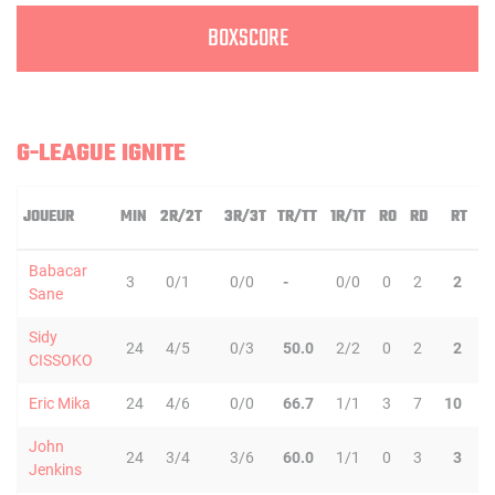
BOXSCORE
G-LEAGUE IGNITE
JOUEUR
MIN
2R/2T
3R/3T
TR/TT
1R/1T
RO
RD
RT
P
Babacar
3
0/1
0/0
-
0/0
0
2
2
0
Sane
Sidy
24
4/5
0/3
50.0
2/2
0
2
2
0
CISSOKO
Eric Mika
24
4/6
0/0
66.7
1/1
3
7
10
2
John
24
3/4
3/6
60.0
1/1
0
3
3
1
Jenkins