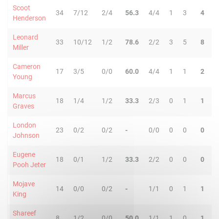
Scoot
34
7/12
2/4
56.3
4/4
1
3
4
4
Henderson
Leonard
33
10/12
1/2
78.6
2/2
3
5
8
0
Miller
Cameron
17
3/5
0/0
60.0
4/4
1
1
2
0
Young
Marcus
18
1/4
1/2
33.3
2/3
0
1
1
1
Graves
London
23
0/2
0/2
-
0/0
0
0
0
3
Johnson
Eugene
18
0/1
1/2
33.3
2/2
0
0
0
4
Pooh Jeter
Mojave
14
0/0
0/2
-
1/1
0
1
1
1
King
Shareef
8
1/2
0/0
50.0
1/1
1
0
1
0