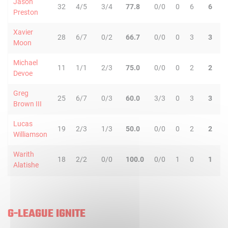
Jason
32
4/5
3/4
77.8
0/0
0
6
6
6
Preston
Xavier
28
6/7
0/2
66.7
0/0
0
3
3
5
Moon
Michael
11
1/1
2/3
75.0
0/0
0
2
2
1
Devoe
Greg
25
6/7
0/3
60.0
3/3
0
3
3
0
Brown III
Lucas
19
2/3
1/3
50.0
0/0
0
2
2
0
Williamson
Warith
18
2/2
0/0
100.0
0/0
1
0
1
1
Alatishe
G-LEAGUE IGNITE