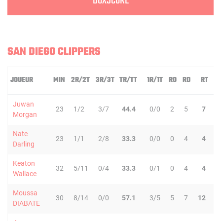
BOXSCORE
SAN DIEGO CLIPPERS
JOUEUR
MIN
2R/2T
3R/3T
TR/TT
1R/1T
RO
RD
RT
P
Juwan
23
1/2
3/7
44.4
0/0
2
5
7
1
Morgan
Nate
23
1/1
2/8
33.3
0/0
0
4
4
1
Darling
Keaton
32
5/11
0/4
33.3
0/1
0
4
4
3
Wallace
Moussa
30
8/14
0/0
57.1
3/5
5
7
12
3
DIABATE