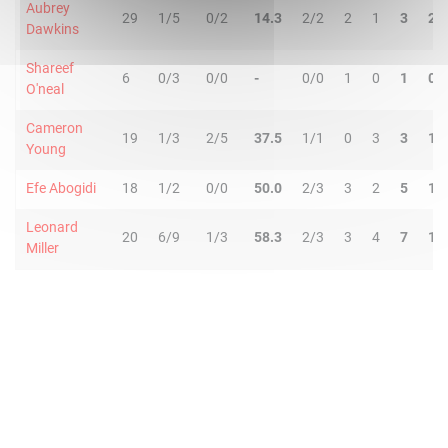
Aubrey
29
1/5
0/2
14.3
2/2
2
1
3
2
Dawkins
Shareef
6
0/3
0/0
-
0/0
1
0
1
0
O'neal
Cameron
19
1/3
2/5
37.5
1/1
0
3
3
1
Young
Efe Abogidi
18
1/2
0/0
50.0
2/3
3
2
5
1
Leonard
20
6/9
1/3
58.3
2/3
3
4
7
1
Miller