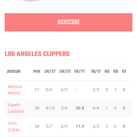
BOXSCORE
LOS ANGELES CLIPPERS
JOUEUR
MIN
2R/2T
3R/3T
TR/TT
1R/1T
RO
RD
RT
P
Marcus
21
0/0
0/3
-
2/2
0
3
3
0
Morris
Kawhi
39
4/13
3/6
36.8
6/6
1
4
5
5
Leonard
Ivica
28
5/7
0/0
71.4
2/2
3
6
9
1
Zubac