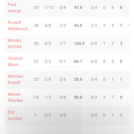
Paul
35
7/13
3/8
47.6
2/4
0
6
6
3
George
Russell
28
3/8
2/3
45.5
2/2
2
5
7
10
Westbrook
Nicolas
20
0/0
1/1
100.0
0/0
1
2
3
1
BATUM
Terance
22
2/2
0/1
66.7
0/0
0
0
0
2
Mann
Norman
25
2/8
2/6
28.6
3/4
0
1
1
2
Powell
Mason
14
1/2
0/0
50.0
3/3
2
7
9
0
Plumlee
Eric
7
0/2
0/0
-
0/0
0
1
1
0
Gordon