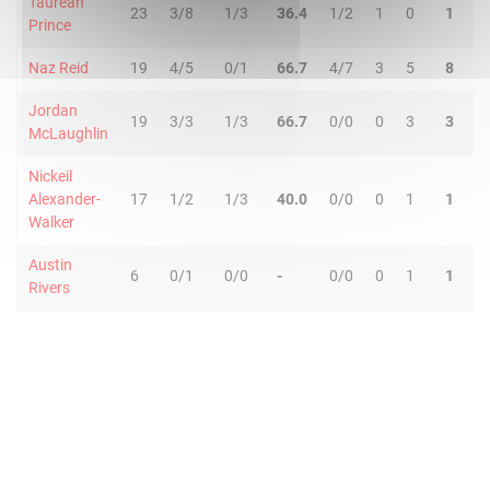
Taurean
23
3/8
1/3
36.4
1/2
1
0
1
0
Prince
Naz Reid
19
4/5
0/1
66.7
4/7
3
5
8
2
Jordan
19
3/3
1/3
66.7
0/0
0
3
3
1
McLaughlin
Nickeil
Alexander-
17
1/2
1/3
40.0
0/0
0
1
1
2
Walker
Austin
6
0/1
0/0
-
0/0
0
1
1
2
Rivers