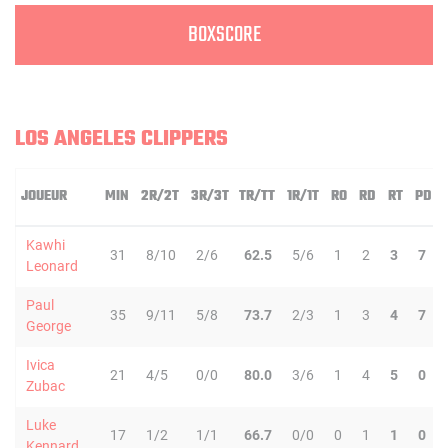
BOXSCORE
LOS ANGELES CLIPPERS
JOUEUR
MIN
2R/2T
3R/3T
TR/TT
1R/1T
RO
RD
RT
PD
Kawhi
31
8/10
2/6
62.5
5/6
1
2
3
7
Leonard
Paul
35
9/11
5/8
73.7
2/3
1
3
4
7
George
Ivica
21
4/5
0/0
80.0
3/6
1
4
5
0
Zubac
Luke
17
1/2
1/1
66.7
0/0
0
1
1
0
Kennard