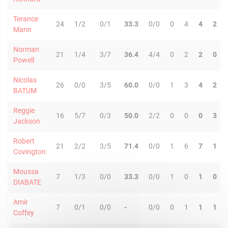
Terance
24
1/2
0/1
33.3
0/0
0
4
4
2
Mann
Norman
21
1/4
3/7
36.4
4/4
0
2
2
0
Powell
Nicolas
26
0/0
3/5
60.0
0/0
1
3
4
2
BATUM
Reggie
16
5/7
0/3
50.0
2/2
0
0
0
3
Jackson
Robert
21
2/2
3/5
71.4
0/0
1
6
7
1
Covington
Moussa
7
1/3
0/0
33.3
0/0
1
0
1
0
DIABATE
Amir
7
0/1
0/0
-
0/0
0
1
1
1
Coffey