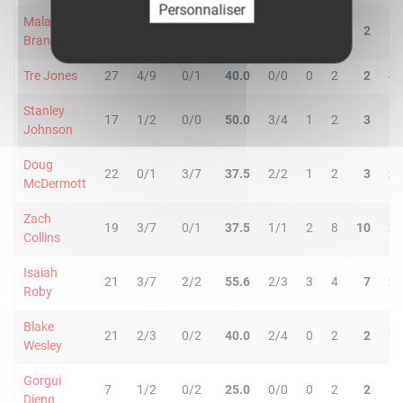
Personnaliser
Malaki
26
1/4
1/2
33.3
0/0
1
1
2
3
Branham
Tre Jones
27
4/9
0/1
40.0
0/0
0
2
2
4
Stanley
17
1/2
0/0
50.0
3/4
1
2
3
1
Johnson
Doug
22
0/1
3/7
37.5
2/2
1
2
3
2
McDermott
Zach
19
3/7
0/1
37.5
1/1
2
8
10
2
Collins
Isaiah
21
3/7
2/2
55.6
2/3
3
4
7
2
Roby
Blake
21
2/3
0/2
40.0
2/4
0
2
2
2
Wesley
Gorgui
7
1/2
0/2
25.0
0/0
0
2
2
1
Dieng