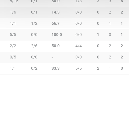
8/15
0/1
50.0
1/3
3
3
6
1/6
0/1
14.3
0/0
0
2
2
1/1
1/2
66.7
0/0
0
1
1
5/5
0/0
100.0
0/0
1
0
1
2/2
2/6
50.0
4/4
0
2
2
0/5
0/0
-
0/0
0
2
2
1/1
0/2
33.3
5/5
2
1
3