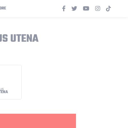
ORE
US UTENA
TENA