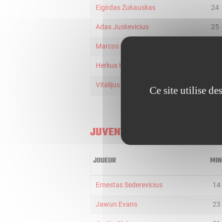
Eigirdas Zukauskas
24
Adas Juskevicius
25
Marcos Delia
23
Herkus Kumpys
2
Vitalijus Kozys
11
Ce site utilise d
JUVENTUS UTENA
JOUEUR
MIN
Ernestas Sederevicius
14
Jawun Evans
23