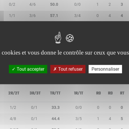
0/2
4/6
50.0
0/0
1
2
3
1/1
3/6
57.1
3/4
0
4
4
4/6
0/0
66.7
0/0
2
2
4
0/0
0/0
-
0/0
0
0
0
0/0
1/1
100.0
0/0
1
2
3
es cookies et vous donne le contrôle sur ceux que vous
Tout accepter
Tout refuser
Personnaliser
2R/2T
3R/3T
TR/TT
1R/1T
RO
RD
RT
1/2
0/1
33.3
0/0
0
0
0
4/8
0/1
44.4
3/5
1
4
5