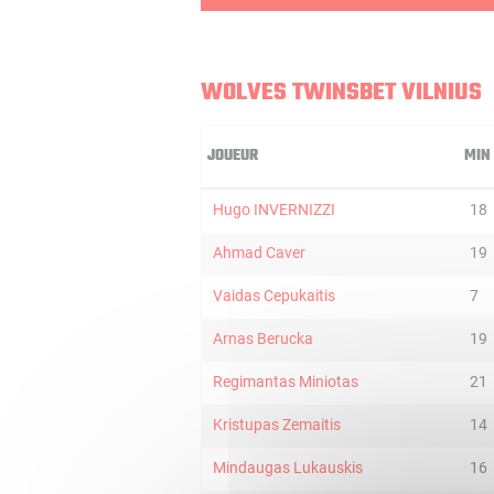
WOLVES TWINSBET VILNIUS
JOUEUR
MIN
Hugo INVERNIZZI
18
Ahmad Caver
19
Vaidas Cepukaitis
7
Arnas Berucka
19
Regimantas Miniotas
21
Kristupas Zemaitis
14
Mindaugas Lukauskis
16