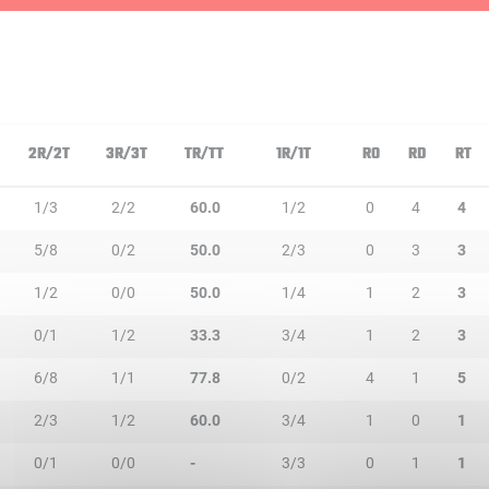
2R/2T
3R/3T
TR/TT
1R/1T
RO
RD
RT
1/3
2/2
60.0
1/2
0
4
4
5/8
0/2
50.0
2/3
0
3
3
1/2
0/0
50.0
1/4
1
2
3
0/1
1/2
33.3
3/4
1
2
3
6/8
1/1
77.8
0/2
4
1
5
2/3
1/2
60.0
3/4
1
0
1
0/1
0/0
-
3/3
0
1
1