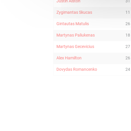
Justin Alston
31
Zygimantas Skucas
11
Gintautas Matulis
26
Martynas Paliukenas
18
Martynas Gecevicius
27
Alex Hamilton
26
Dovydas Romancenko
24