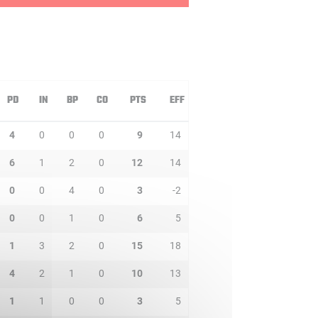
PD
IN
BP
CO
PTS
EFF
4
0
0
0
9
14
6
1
2
0
12
14
0
0
4
0
3
-2
0
0
1
0
6
5
1
3
2
0
15
18
4
2
1
0
10
13
1
1
0
0
3
5