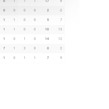
0
1
7
1
17
8
0
0
0
0
2
-2
1
1
0
0
5
7
1
1
0
0
10
13
1
0
1
0
14
12
7
1
3
0
0
2
1
0
1
1
7
9