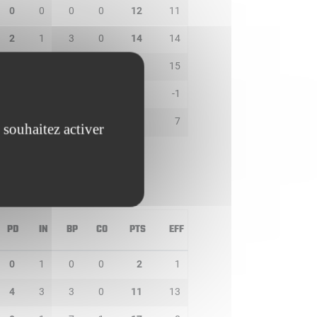
0
0
0
0
12
11
2
1
3
0
14
14
3
0
1
3
8
15
0
0
1
0
0
-1
1
1
1
0
3
7
 souhaitez activer
PD
IN
BP
CO
PTS
EFF
0
1
0
0
2
1
4
3
3
0
11
13