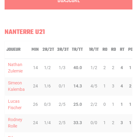
BOXSCORE
NANTERRE U21
JOUEUR
MIN
2R/2T
3R/3T
TR/TT
1R/1T
RO
RD
RT
PD
Nathan
14
1/2
1/3
40.0
1/2
2
2
4
1
Zulemie
Simeon
24
1/6
0/1
14.3
4/5
1
3
4
2
Kalemba
Lucas
26
0/3
2/5
25.0
2/2
0
1
1
1
Fischer
Rodney
24
1/4
2/5
33.3
0/0
1
2
3
1
Rolle