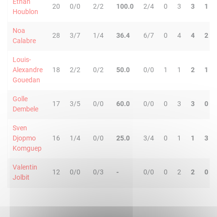
Ethan
20
0/0
2/2
100.0
2/4
0
3
3
1
Houblon
Noa
28
3/7
1/4
36.4
6/7
0
4
4
2
Calabre
Louis-
Alexandre
18
2/2
0/2
50.0
0/0
1
1
2
1
Gouedan
Golle
17
3/5
0/0
60.0
0/0
0
3
3
0
Dembele
Sven
Djopmo
16
1/4
0/0
25.0
3/4
0
1
1
3
Komguep
Valentin
12
0/0
0/3
-
0/0
0
2
2
0
Jolbit