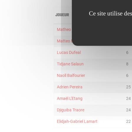
Ce site utilise d
JOUEUR
MIN
Matheo Leray
8
Matteo Bordes
27
Lucas Dufeal
6
Tidjane Salaun
8
Naoll Balfourier
6
Adrien Pereira
25
Amaël L'Etang
24
Djiguiba Traore
24
Elidjah-Gabriel Lamart
22