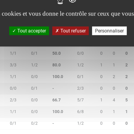
es cookies et vous donne le contrôle sur ceux que vous
2R/2T
3R/3T
TR/TT
1R/1T
RO
RD
RT
0/0
1/2
50.0
0/0
0
0
0
Tout accepter
Tout refuser
Personnaliser
1/3
1/2
40.0
4/4
0
2
2
1/1
0/1
50.0
0/0
0
0
0
3/3
1/2
80.0
1/2
1
1
2
1/1
0/0
100.0
0/1
0
2
2
0/0
0/1
-
2/3
0
0
0
2/3
0/0
66.7
5/7
1
4
5
1/1
0/0
100.0
6/8
0
1
1
0/1
0/2
-
1/2
0
0
0