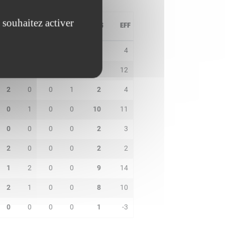
 souhaitez activer
PD
IN
BP
CO
PTS
EFF
2
1
1
0
3
4
4
2
2
0
9
12
2
0
0
1
2
4
0
1
0
0
10
11
0
0
0
0
2
3
2
0
0
0
2
2
1
2
0
0
9
14
2
1
0
0
8
10
0
0
0
0
1
-3