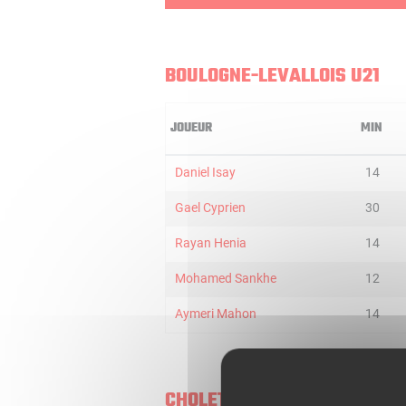
BOULOGNE-LEVALLOIS U21
JOUEUR
MIN
Daniel Isay
14
Gael Cyprien
30
Rayan Henia
14
Mohamed Sankhe
12
Aymeri Mahon
14
CHOLET U21