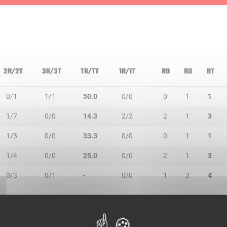
2R/2T
3R/3T
TR/TT
1R/1T
RO
RD
RT
0/1
1/1
50.0
0/0
0
1
1
1/7
0/0
14.3
2/2
2
1
3
1/3
0/0
33.3
0/0
0
1
1
1/4
0/0
25.0
0/0
2
1
3
0/3
0/1
-
0/0
1
3
4