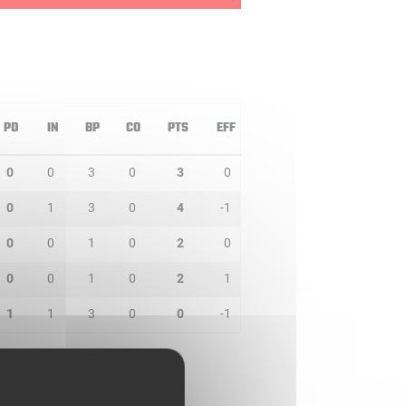
PD
IN
BP
CO
PTS
EFF
0
0
3
0
3
0
0
1
3
0
4
-1
0
0
1
0
2
0
0
0
1
0
2
1
1
1
3
0
0
-1