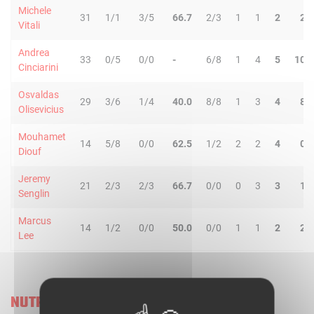
Michele
31
1/1
3/5
66.7
2/3
1
1
2
2
Vitali
Andrea
33
0/5
0/0
-
6/8
1
4
5
10
Cinciarini
Osvaldas
29
3/6
1/4
40.0
8/8
1
3
4
8
Olisevicius
Mouhamet
14
5/8
0/0
62.5
1/2
2
2
4
0
Diouf
Jeremy
21
2/3
2/3
66.7
0/0
0
3
3
1
Senglin
Marcus
14
1/2
0/0
50.0
0/0
1
1
2
2
Lee
NUTRIBULLET TREVISO