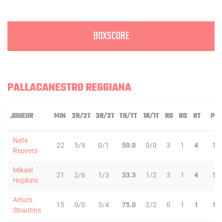
BOXSCORE
PALLACANESTRO REGGIANA
JOUEUR
MIN
2R/2T
3R/3T
TR/TT
1R/1T
RO
RD
RT
PD
Nate
22
5/9
0/1
50.0
0/0
3
1
4
1
Reuvers
Mikael
21
2/6
1/3
33.3
1/2
3
1
4
1
Hopkins
Arturs
15
0/0
3/4
75.0
2/2
0
1
1
1
Strautins