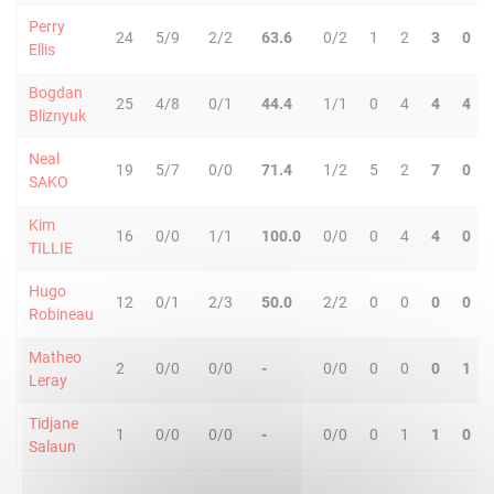
Perry
24
5/9
2/2
63.6
0/2
1
2
3
0
Ellis
Bogdan
25
4/8
0/1
44.4
1/1
0
4
4
4
Bliznyuk
Neal
19
5/7
0/0
71.4
1/2
5
2
7
0
SAKO
Kim
16
0/0
1/1
100.0
0/0
0
4
4
0
TILLIE
Hugo
12
0/1
2/3
50.0
2/2
0
0
0
0
Robineau
Matheo
2
0/0
0/0
-
0/0
0
0
0
1
Leray
Tidjane
1
0/0
0/0
-
0/0
0
1
1
0
Salaun