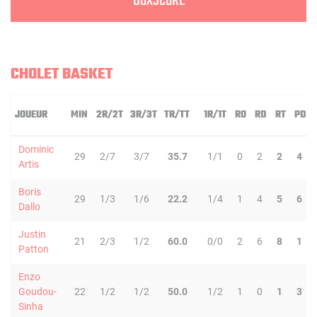
BOXSCORE
CHOLET BASKET
JOUEUR
MIN
2R/2T
3R/3T
TR/TT
1R/1T
RO
RD
RT
PD
Dominic
29
2/7
3/7
35.7
1/1
0
2
2
4
Artis
Boris
29
1/3
1/6
22.2
1/4
1
4
5
6
Dallo
Justin
21
2/3
1/2
60.0
0/0
2
6
8
1
Patton
Enzo
Goudou-
22
1/2
1/2
50.0
1/2
1
0
1
3
Sinha