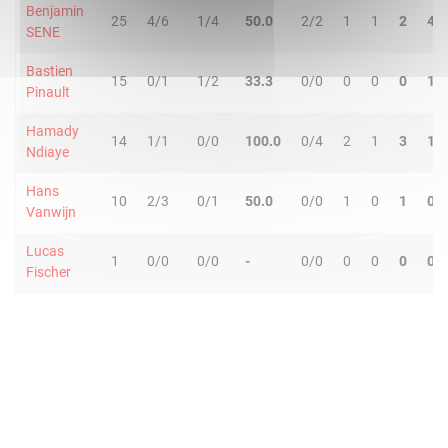
Benjamin
25
4/6
1/4
50.0
2/2
1
1
2
4
SENE
Bastien
15
0/1
1/2
33.3
0/0
0
0
0
1
Pinault
Hamady
14
1/1
0/0
100.0
0/4
2
1
3
1
Ndiaye
Hans
10
2/3
0/1
50.0
0/0
1
0
1
0
Vanwijn
Lucas
1
0/0
0/0
-
0/0
0
0
0
0
Fischer