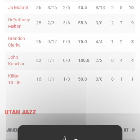
Ja Morant
36
8/16
2/6
45.5
8/13
2
8
10
De'Anthony
28
2/3
3/6
55.6
0/0
2
7
9
Melton
Brandon
26
9/12
0/0
75.0
4/4
1
2
3
Clarke
John
22
1/1
0/0
100.0
2/2
0
4
4
Konchar
Killian
16
1/1
1/3
50.0
0/0
0
1
1
TILLIE
UTAH JAZZ
JOUEUR
MIN
2R/2T
3R/3T
TR/TT
1R/1T
RO
RD
RT
PD