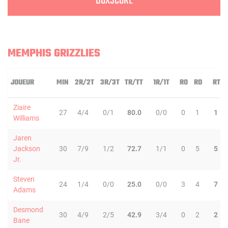
BOXSCORE
MEMPHIS GRIZZLIES
JOUEUR
MIN
2R/2T
3R/3T
TR/TT
1R/1T
RO
RD
RT
Ziaire
27
4/4
0/1
80.0
0/0
0
1
1
Williams
Jaren
Jackson
30
7/9
1/2
72.7
1/1
0
5
5
Jr.
Steven
24
1/4
0/0
25.0
0/0
3
4
7
Adams
Desmond
30
4/9
2/5
42.9
3/4
0
2
2
Bane