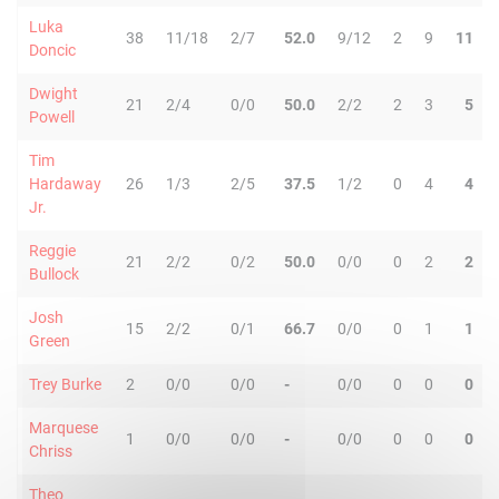
Luka
38
11/18
2/7
52.0
9/12
2
9
11
Doncic
Dwight
21
2/4
0/0
50.0
2/2
2
3
5
Powell
Tim
Hardaway
26
1/3
2/5
37.5
1/2
0
4
4
Jr.
Reggie
21
2/2
0/2
50.0
0/0
0
2
2
Bullock
Josh
15
2/2
0/1
66.7
0/0
0
1
1
Green
Trey Burke
2
0/0
0/0
-
0/0
0
0
0
Marquese
1
0/0
0/0
-
0/0
0
0
0
Chriss
Theo