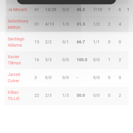
Ja Morant
41
14/28
0/3
45.2
7/10
7
6
13
De'Anthony
31
4/13
1/3
31.3
1/2
2
4
6
Melton
Santiago
13
2/2
0/1
66.7
1/1
0
0
0
Aldama
Xavier
16
3/3
0/0
100.0
0/0
1
2
3
Tillman
Jarrett
3
0/0
0/0
-
0/0
0
0
0
Culver
Killian
22
2/3
1/3
50.0
0/0
0
2
2
TILLIE