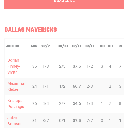
BOXSCORE
DALLAS MAVERICKS
JOUEUR
MIN
2R/2T
3R/3T
TR/TT
1R/1T
RO
RD
RT
Dorian
Finney-
36
1/3
2/5
37.5
1/2
3
4
7
Smith
Maximilian
24
1/1
1/2
66.7
2/3
1
2
3
Kleber
Kristaps
26
4/4
2/7
54.6
1/3
1
7
8
Porzingis
Jalen
31
3/7
0/1
37.5
7/7
0
1
1
Brunson